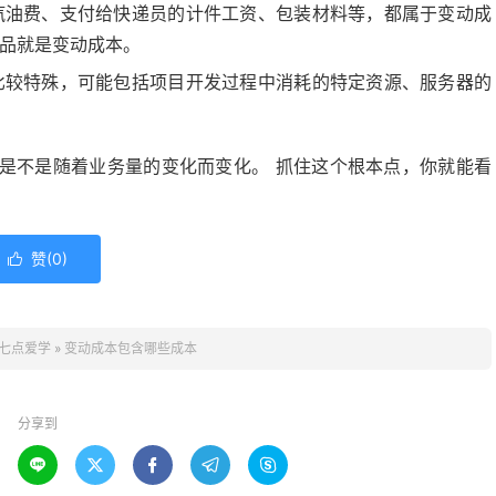
汽油费、支付给快递员的计件工资、包装材料等，都属于变动成
用品就是变动成本。
比较特殊，可能包括项目开发过程中消耗的特定资源、服务器的
是不是随着业务量的变化而变化。 抓住这个根本点，你就能看
赞(
0
)

七点爱学
»
变动成本包含哪些成本
分享到




