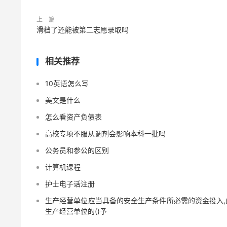
上一篇
滑档了还能被第二志愿录取吗
相关推荐
10英语怎么写
美文是什么
怎么看资产负债表
高校专项不服从调剂会影响本科一批吗
公务员和参公的区别
计算机课程
护士电子话注册
生产经营单位应当具备的安全生产条件所必需的资金投入,
生产经营单位的()予