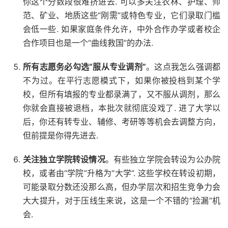
你这个分数段很难挤进去. 可以多关注农林、护理、师
范、矿业、地质这些“刚需”或特色专业，它们录取门槛
会低一些. 如果家庭条件允许，中外合作办学或者校企
合作项目也是一个“曲线救国”的办法.
所有志愿务必勾选“服从专业调剂”
。这点我怎么强调都
不为过。在平行志愿模式下，如果你被投档到某个学
校，但所有填报的专业都录满了，又不服从调剂，那么
你就会直接被退档，本批次就彻底没戏了. 进了大学以
后，你还有转专业、辅修、考研等等机会去调整方向，
但前提是你得先进去.
关注独立学院转设情况
。有些独立学院会转设为公办院
校，或者由“学院”升格为“大学”. 这些学校在转设初期，
可能录取分数还没那么高，但办学层次和招生竞争力会
大大提升，对于压线生来说，这是一个不错的“捡漏”机
会.