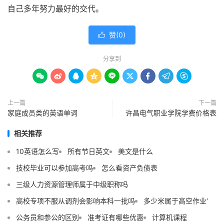
自己多年努力最好的交代。
赞(
0
)

分享到









上一篇
下一篇
家庭成员类的英语单词
许昌电气职业学院学费价格表
相关推荐
10英语怎么写
所有节日英文
美文是什么
技校毕业可以参加高考吗
怎么看资产负债表
三级人力资源管理师属于中级职称吗
高校专项不服从调剂会影响本科一批吗
多少米属于高空作业‘
公务员和参公的区别
准考证有哪些优惠
计算机课程