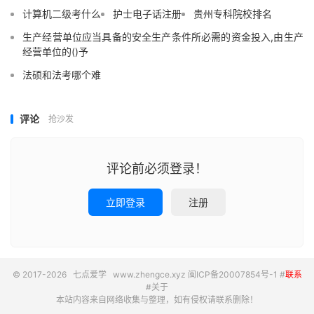
计算机二级考什么
护士电子话注册
贵州专科院校排名
生产经营单位应当具备的安全生产条件所必需的资金投入,由生产
经营单位的()予
法硕和法考哪个难
评论
抢沙发
评论前必须登录！
立即登录
注册
© 2017-2026
七点爱学
www.zhengce.xyz
闽ICP备20007854号-1
#
联系
#
关于
本站内容来自网络收集与整理，如有侵权请联系删除！