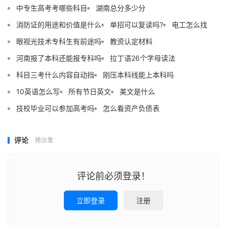
中专生高考考哪些科目
湖南总分多少分
消防证的用途和价值是什么
单招可以复读吗?
电工怎么找
眼视光技术专科生有前途吗
教资认定材料
河南报了本科还能报专科吗
拉丁语26个字母读法
科目三考什么内容自动挡
刚压本科线能上本科吗
10英语怎么写
所有节日英文
美文是什么
技校毕业可以参加高考吗
怎么看资产负债表
评论
抢沙发
评论前必须登录！
立即登录
注册