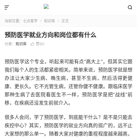


当前位置：
七点爱学
知识库
正文


预防医学就业方向和岗位都有什么
分类：
知识库
赞(
0
)

预防医学这个专业，听起来可能有点“高大上”，但其实它跟
我们每个人的生活都紧密相关。简单来说，预防医学就是想
办法让大家少生病、晚生病，甚至不生病，然后活得更健
康、更长久。它不光管生病，还管你健不健康。跟临床医学
那种生病了去医院看医生不一样，预防医学是把“战线”前
移，在疾病还没发生前就介入。
很多人会问，学了预防医学，到底能干什么？是不是只能去
疾控中心？其实，预防医学的就业方向真的挺广的，远不止
大家想的那么单一。随着大家对健康的重视程度越来越高，