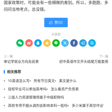
国家政策时，可能会有一些细微的差别。所以，多跑跑、多
问问当地考点，总没错。
赞(
0
)

分享到









上一篇
下一篇
审记学就业方向及前景
初中英语作文开头结尾万能套用
相关推荐
10英语怎么写
所有节日英文
美文是什么
技校毕业可以参加高考吗
怎么看资产负债表
三级人力资源管理师属于中级职称吗
高校专项不服从调剂会影响本科一批吗
多少米属于高空作业‘