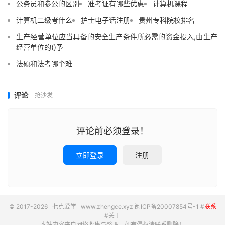
公务员和参公的区别
准考证有哪些优惠
计算机课程
计算机二级考什么
护士电子话注册
贵州专科院校排名
生产经营单位应当具备的安全生产条件所必需的资金投入,由生产
经营单位的()予
法硕和法考哪个难
评论
抢沙发
评论前必须登录！
立即登录
注册
© 2017-2026
七点爱学
www.zhengce.xyz
闽ICP备20007854号-1
#
联系
#
关于
本站内容来自网络收集与整理，如有侵权请联系删除！