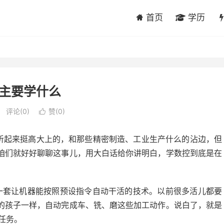
首页
学历
主要学什么
评论(0)
赞(
0
)

它听起来挺高大上的，和那些精密制造、工业生产什么的沾边，但
咱们就好好聊聊这事儿，用大白话给你讲明白，学数控到底是在
是一套让机器能按照预设指令自动干活的技术。以前很多活儿都要
的孩子一样，自动完成车、铣、磨这些加工动作。说白了，就是
工任务。