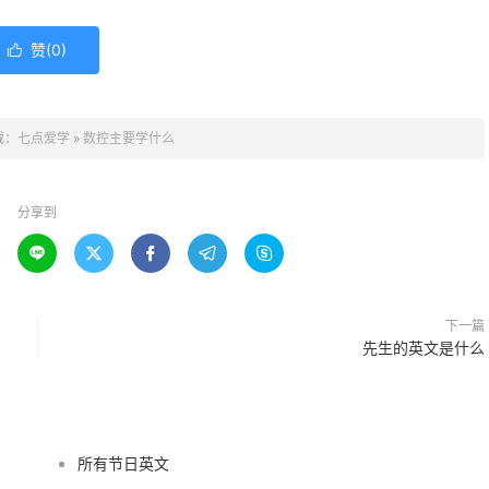
赞(
0
)

载：
七点爱学
»
数控主要学什么
分享到





下一篇
先生的英文是什么
所有节日英文