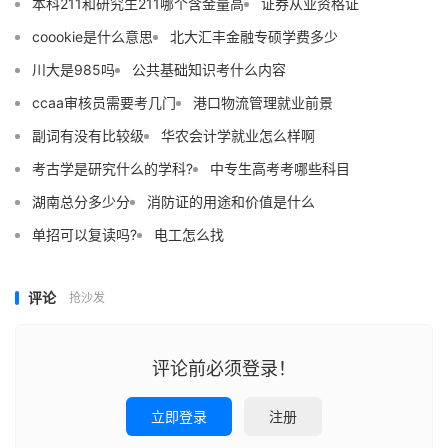
本科211和研究生211哪个含金量高
证券从业资格证
coookie是什么意思
北大汇丰金融专硕学费多少
川大是985吗
公共基础知识考什么内容
ccaa审核员需要考几门
港口物流管理就业前景
副词有没有比较级
华农会计学就业怎么样啊
考古学是研究什么的学科?
中专生高考考哪些科目
湖南总分多少分
消防证的用途和价值是什么
单招可以复读吗?
电工怎么找
评论
抢沙发
评论前必须登录！
立即登录
注册