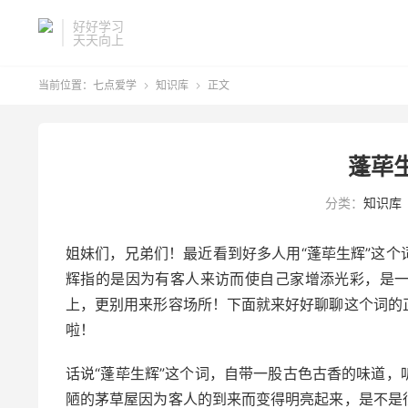
好好学习
天天向上
当前位置：
七点爱学
知识库
正文


蓬荜
分类：
知识库
姐妹们，兄弟们！最近看到好多人用“蓬荜生辉”这
辉指的是因为有客人来访而使自己家增添光彩，是
上，更别用来形容场所！下面就来好好聊聊这个词的
啦！
话说“蓬荜生辉”这个词，自带一股古色古香的味道
陋的茅草屋因为客人的到来而变得明亮起来，是不是