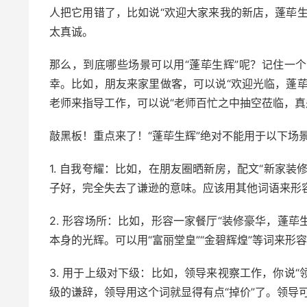
人把它用错了，比如说“欢迎大家来我的新店，蓬荜
太真诚。
那么，到底哪些场景可以用“蓬荜生辉”呢？记住一
幸。比如，朋友来家里做客，可以说“欢迎光临，蓬
老师来指导工作，可以说“老师百忙之中抽空莅临，真
敲黑板！重点来了！“蓬荜生辉”绝对不能用于以下场
1. 自我夸耀：比如，在朋友圈晒新房，配文“新家
子好，完全失去了谦逊的意味。应该用其他词语来形容
2. 形容场所：比如，形容一家餐厅“装修豪华，蓬荜
本身的光辉。可以用“富丽堂皇”“金碧辉煌”等词来形
3. 用于上级对下级：比如，领导来视察工作，你说“
级的谦辞，领导用这个词就显得有点“掉价”了。领导可