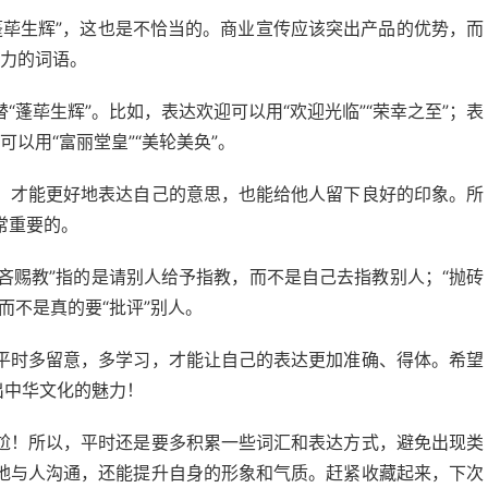
，蓬荜生辉”，这也是不恰当的。商业宣传应该突出产品的优势，而
引力的词语。
蓬荜生辉”。比如，表达欢迎可以用“欢迎光临”“荣幸之至”；表
可以用“富丽堂皇”“美轮美奂”。
，才能更好地表达自己的意思，也能给他人留下良好的印象。所
常重要的。
不吝赐教”指的是请别人给予指教，而不是自己去指教别人；“抛砖
而不是真的要“批评”别人。
平时多留意，多学习，才能让自己的表达更加准确、得体。希望
出中华文化的魅力！
尬！所以，平时还是要多积累一些词汇和表达方式，避免出现类
地与人沟通，还能提升自身的形象和气质。赶紧收藏起来，下次