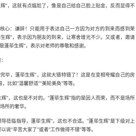
生辉”，这就有点尴尬了，像是自己给自己脸上贴金，反而显得不
个核心：谦辞！只能用于表达自己一方因为对方的到来而感到荣
荜生辉”，表示因为朋友的到来，让寒舍增光不少。又或者，邀请
是蓬荜生辉”，表示对老师的尊敬和感谢。
景：
装修完毕，蓬荜生辉”，这就大错特错了！这是在变相夸耀自己的房
，比如“温馨舒适”“美轮美奂”等等。
生辉”，这也是不对的。“蓬荜生辉”指的是因人而荣，而不是场所
容场所的奢华。
领导莅临指导，蓬荜生辉”，这也不合适。“蓬荜生辉”是下级对上
以说“辛苦大家了”或者“工作做得不错”等等。