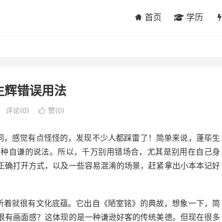
首页
学历
生辉错误用法
评论(0)
赞(
0
)

个词，感觉有点怪怪的，发现不少人都踩雷了！简单来说，蓬荜生
一种自谦的说法。所以，千万别用错场合，尤其是别用在自己身
正确打开方式，以及一些容易混淆的场景，赶紧拿出小本本记好
，听着就很有文化底蕴。它出自《陋室铭》的典故，想象一下，简
很有画面感？这体现的是一种谦逊好客的传统美德。但现在很多