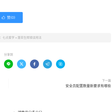
赞(
0
)

：
七点爱学
»
蓬荜生辉错误用法
分享到





下一篇
安全员配置数量新要求有哪些