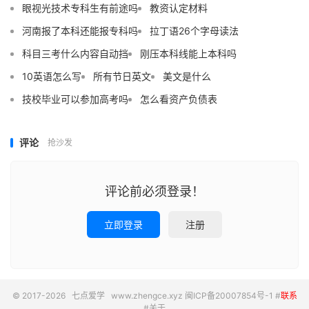
眼视光技术专科生有前途吗
教资认定材料
河南报了本科还能报专科吗
拉丁语26个字母读法
科目三考什么内容自动挡
刚压本科线能上本科吗
10英语怎么写
所有节日英文
美文是什么
技校毕业可以参加高考吗
怎么看资产负债表
评论
抢沙发
评论前必须登录！
立即登录
注册
© 2017-2026
七点爱学
www.zhengce.xyz
闽ICP备20007854号-1
#
联系
#
关于