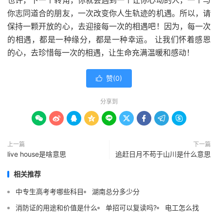
也许，下一个转角，你就会遇到一个让你心动的人，一个与
你志同道合的朋友，一次改变你人生轨迹的机遇。所以，请
保持一颗开放的心，去迎接每一次的相遇吧！因为，每一次
的相遇，都是一种缘分，都是一种幸运。 让我们怀着感恩
的心，去珍惜每一次的相遇，让生命充满温暖和感动！
赞(
0
)

分享到









上一篇
下一篇
live house是啥意思
追赶日月不苟于山川是什么意思
相关推荐
中专生高考考哪些科目
湖南总分多少分
消防证的用途和价值是什么
单招可以复读吗?
电工怎么找