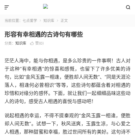


当前位置：
七点爱学
知识库
正文


形容有幸相遇的古诗句有哪些
分类：
知识库
赞(
0
)

茫茫人海中，能与你相遇，是多么珍贵的一件事啊！古人对
于这种“有幸相遇”的惊喜和感慨，也留下了许多优美的诗
句，比如“金风玉露一相逢，便胜却人间无数”、“同是天涯沦
落人，相逢何必曾相识”等等，这些诗句都蕴含着对相遇的
珍惜和对缘分的感怀。下面，就让我们一起细细品味这些动
人的诗句，感受古人相遇的喜悦与感动吧！
说起相遇的幸运，不得不提秦观的“金风玉露一相逢，便胜
却人间无数”。试想一下，秋风送爽，玉露生凉，与心爱之
人相遇，那种甜蜜和幸福，胜过世间所有的美好。这句诗不