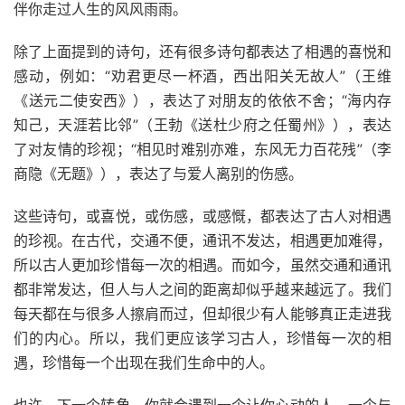
伴你走过人生的风风雨雨。
除了上面提到的诗句，还有很多诗句都表达了相遇的喜悦和
感动，例如：“劝君更尽一杯酒，西出阳关无故人”（王维
《送元二使安西》），表达了对朋友的依依不舍；“海内存
知己，天涯若比邻”（王勃《送杜少府之任蜀州》），表达
了对友情的珍视；“相见时难别亦难，东风无力百花残”（李
商隐《无题》），表达了与爱人离别的伤感。
这些诗句，或喜悦，或伤感，或感慨，都表达了古人对相遇
的珍视。在古代，交通不便，通讯不发达，相遇更加难得，
所以古人更加珍惜每一次的相遇。而如今，虽然交通和通讯
都非常发达，但人与人之间的距离却似乎越来越远了。我们
每天都在与很多人擦肩而过，但却很少有人能够真正走进我
们的内心。所以，我们更应该学习古人，珍惜每一次的相
遇，珍惜每一个出现在我们生命中的人。