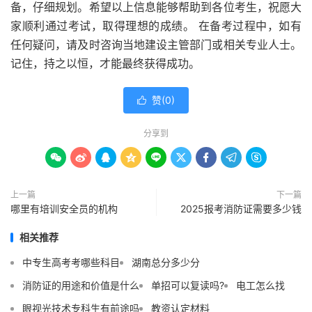
备，仔细规划。希望以上信息能够帮助到各位考生，祝愿大
家顺利通过考试，取得理想的成绩。 在备考过程中，如有
任何疑问，请及时咨询当地建设主管部门或相关专业人士。
记住，持之以恒，才能最终获得成功。
赞(
0
)

分享到









上一篇
下一篇
哪里有培训安全员的机构
2025报考消防证需要多少钱
相关推荐
中专生高考考哪些科目
湖南总分多少分
消防证的用途和价值是什么
单招可以复读吗?
电工怎么找
眼视光技术专科生有前途吗
教资认定材料