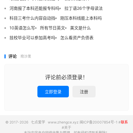
河南报了本科还能报专科吗
拉丁语26个字母读法
科目三考什么内容自动挡
刚压本科线能上本科吗
10英语怎么写
所有节日英文
美文是什么
技校毕业可以参加高考吗
怎么看资产负债表
评论
抢沙发
评论前必须登录！
立即登录
注册
© 2017-2026
七点爱学
www.zhengce.xyz
闽ICP备20007854号-1
#
联系
#
关于
本站内容来自网络收集与整理，如有侵权请联系删除！