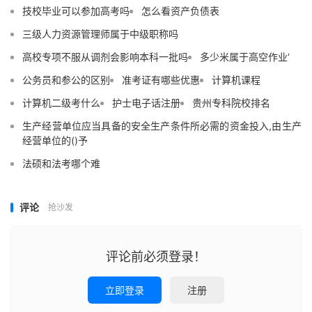
技校毕业可以参加高考吗
怎么看资产负债表
三级人力资源管理师属于中级职称吗
高校专项不服从调剂会影响本科一批吗
多少米属于高空作业‘
公务员和参公的区别
准考证有哪些优惠
计算机课程
计算机二级考什么
护士电子话注册
贵州专科院校排名
生产经营单位应当具备的安全生产条件所必需的资金投入,由生产
经营单位的()予
法硕和法考哪个难
评论
抢沙发
评论前必须登录！
立即登录
注册