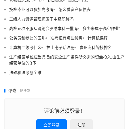
技校毕业可以参加高考吗
怎么看资产负债表
三级人力资源管理师属于中级职称吗
高校专项不服从调剂会影响本科一批吗
多少米属于高空作业‘
公务员和参公的区别
准考证有哪些优惠
计算机课程
计算机二级考什么
护士电子话注册
贵州专科院校排名
生产经营单位应当具备的安全生产条件所必需的资金投入,由生产
经营单位的()予
法硕和法考哪个难
评论
抢沙发
评论前必须登录！
立即登录
注册