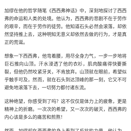
加缪在他的哲学随笔《西西弗神话》中，深刻地探讨了西西
弗的命运和人类的处境。他认为，西西弗的悲剧不在于劳作
的艰辛，而在于劳作的徒劳。他知道石头必然会滚落，却依
然坚持推上去，这种明知无意义却依然去做的行为，才是真
正的荒诞。
想象一下西西弗，他弯着腰，用尽全身力气，一步一步地将
巨石推向山顶。汗水浸透了他的衣衫，肌肉酸痛得快要撕
裂，但他仍然咬紧牙关，不肯放弃。山顶就在眼前，希望似
乎触手可及，然而，就在石头到达顶峰的那一刻，它又不可
避免地滚落下去，一切努力都付诸东流。
这种绝望，你感受到了吗？这不仅仅是体力上的疲惫，更是
精神上的折磨。一次次的希望，又一次次的破灭，西西弗的
内心该是多么的痛苦和煎熬！
然而，加缪却在西西弗的身上看到了反抗的力量。他认为，