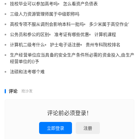
技校毕业可以参加高考吗
怎么看资产负债表
三级人力资源管理师属于中级职称吗
高校专项不服从调剂会影响本科一批吗
多少米属于高空作业‘
公务员和参公的区别
准考证有哪些优惠
计算机课程
计算机二级考什么
护士电子话注册
贵州专科院校排名
生产经营单位应当具备的安全生产条件所必需的资金投入,由生产
经营单位的()予
法硕和法考哪个难
评论
抢沙发
评论前必须登录！
立即登录
注册