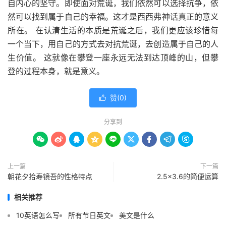
自内心的坚守。即使面对荒诞，我们依然可以选择抗争，依
然可以找到属于自己的幸福。这才是西西弗神话真正的意义
所在。 在认清生活的本质是荒诞之后，我们更应该珍惜每
一个当下，用自己的方式去对抗荒诞，去创造属于自己的人
生价值。 这就像在攀登一座永远无法到达顶峰的山，但攀
登的过程本身，就是意义。
赞(
0
)

分享到









上一篇
下一篇
朝花夕拾寿镜吾的性格特点
2.5×3.6的简便运算
相关推荐
10英语怎么写
所有节日英文
美文是什么