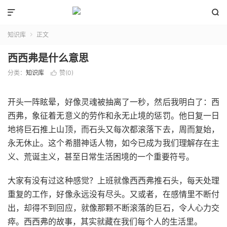


知识库
正文

西西弗是什么意思
分类：
知识库
赞(
0
)

开头一阵眩晕，好像灵魂被抽离了一秒，然后我明白了：西
西弗，象征着无意义的劳作和永无止境的惩罚。他日复一日
地将巨石推上山顶，而石头又每次都滚落下去，周而复始，
永无休止。这个希腊神话人物，如今已成为我们理解存在主
义、荒诞主义，甚至日常生活困境的一个重要符号。
大家有没有过这种感觉？上班就像西西弗推石头，每天处理
重复的工作，好像永远没有尽头。又或者，在感情里不断付
出，却得不到回应，就像那颗不断滚落的巨石，令人心力交
瘁。西西弗的故事，其实就藏在我们每个人的生活里。