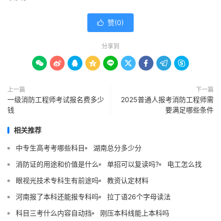
赞(
0
)

分享到









上一篇
下一篇
一级消防工程师考试报名费多少
2025普通人报考消防工程师需
钱
要满足哪些条件
相关推荐
中专生高考考哪些科目
湖南总分多少分
消防证的用途和价值是什么
单招可以复读吗?
电工怎么找
眼视光技术专科生有前途吗
教资认定材料
河南报了本科还能报专科吗
拉丁语26个字母读法
科目三考什么内容自动挡
刚压本科线能上本科吗