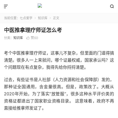


当前位置：
七点爱学
知识库
正文


中医推拿理疗师证怎么考
分类：
知识库
赞(
0
)

考个中医推拿理疗师证，这事儿不复杂，但里面的门道得搞
清楚。很多人一上来就问，哪个证最权威，国家承认吗？这
个问题现在有点复杂，我得先给你捋捋清楚。
过去，有些证书是人社部（人力资源和社会保障部）发的，
那种证全国通用，含金量很高。但是，政策改了。大概从
2020年开始，为了落实“放管服”，很多这种水平评价类的
资格证都退出了国家职业资格目录。 这意味着，政府不再
直接给推拿师发证了。