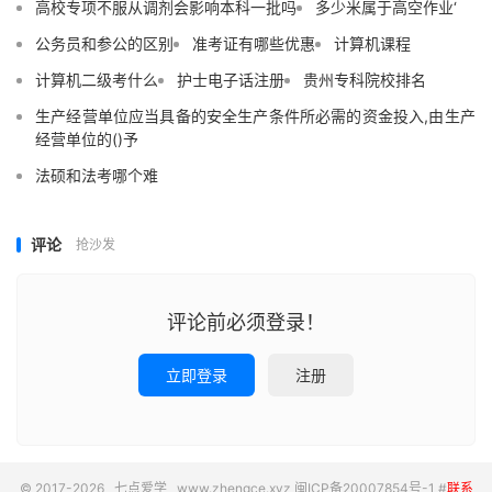
高校专项不服从调剂会影响本科一批吗
多少米属于高空作业‘
公务员和参公的区别
准考证有哪些优惠
计算机课程
计算机二级考什么
护士电子话注册
贵州专科院校排名
生产经营单位应当具备的安全生产条件所必需的资金投入,由生产
经营单位的()予
法硕和法考哪个难
评论
抢沙发
评论前必须登录！
立即登录
注册
© 2017-2026
七点爱学
www.zhengce.xyz
闽ICP备20007854号-1
#
联系