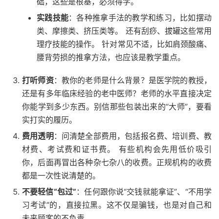
础，这些是根基，必须得学。
实践技能
：各种推拿手法的教学和练习，比如摆动
类、摩擦类、挤压类等。 还有刮痧、拔罐这些常用
理疗技能的操作。 针对常见不适，比如肩颈酸痛、
腰背劳损的推拿方法，也应该是教学重点。
打听师资
：教你的老师是什么背景？是医学院的教授，
还是有多年临床经验的老中医师？老师的水平直接决定
你能学到多少东西。别信那些包装出来的“大师”，要看
实打实的履历。
费用透明
：问清楚全部费用，包括报名费、培训费、教
材费、考试费和证书费。 有些机构会先用低价吸引
你，后面再冒出各种杂七杂八的收费。正规机构的收费
都是一次性说清楚的。
不要轻信“包过”
：任何跟你说“交钱就能拿证”、“不用学
习考试”的，直接拉黑。这不仅是骗钱，也是对自己和
未来顾客的不负责。