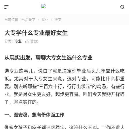


当前位置：
七点爱学
专业
正文


大专学什么专业最好女生
分类：
专业
赞(
0
)

从现实出发，聊聊大专女生选什么专业
选专业这事儿，说白了就是决定你毕业后头几年靠什么吃
饭。尤其对于大专女生来说，选对专业，可能比什么都重
要。别去听那些“三百六十行，行行出状元”的鸡汤，有些行
业，就是对女生更友好，起步更容易。咱们今天就掰开揉碎
了，聊点实在的。
一、图安稳，想有份体面工作
很多女孩子和家长都追求稳定，这没什么不对。工作不求大