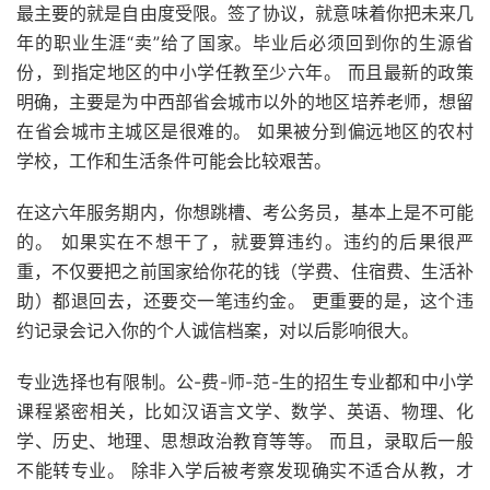
最主要的就是自由度受限。签了协议，就意味着你把未来几
年的职业生涯“卖”给了国家。毕业后必须回到你的生源省
份，到指定地区的中小学任教至少六年。 而且最新的政策
明确，主要是为中西部省会城市以外的地区培养老师，想留
在省会城市主城区是很难的。 如果被分到偏远地区的农村
学校，工作和生活条件可能会比较艰苦。
在这六年服务期内，你想跳槽、考公务员，基本上是不可能
的。 如果实在不想干了，就要算违约。违约的后果很严
重，不仅要把之前国家给你花的钱（学费、住宿费、生活补
助）都退回去，还要交一笔违约金。 更重要的是，这个违
约记录会记入你的个人诚信档案，对以后影响很大。
专业选择也有限制。公-费-师-范-生的招生专业都和中小学
课程紧密相关，比如汉语言文学、数学、英语、物理、化
学、历史、地理、思想政治教育等等。 而且，录取后一般
不能转专业。 除非入学后被考察发现确实不适合从教，才