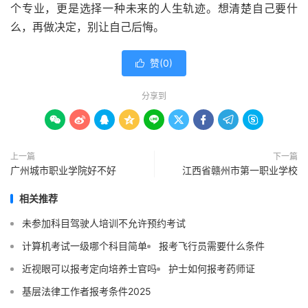
个专业，更是选择一种未来的人生轨迹。想清楚自己要什
么，再做决定，别让自己后悔。
赞(
0
)

分享到









上一篇
下一篇
广州城市职业学院好不好
江西省赣州市第一职业学校
相关推荐
未参加科目驾驶人培训不允许预约考试
计算机考试一级哪个科目简单
报考飞行员需要什么条件
近视眼可以报考定向培养士官吗
护士如何报考药师证
基层法律工作者报考条件2025