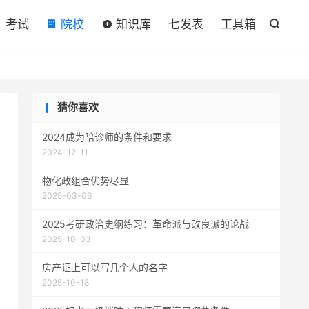

考试
院校
知识库
七发表
工具箱

猜你喜欢
2024成为陪诊师的条件和要求
2024-12-11
物化政组合优势尽显
2025-03-06
2025考研政治史纲练习：革命派与改良派的论战
2025-10-03
房产证上可以写几个人的名字
2025-10-18