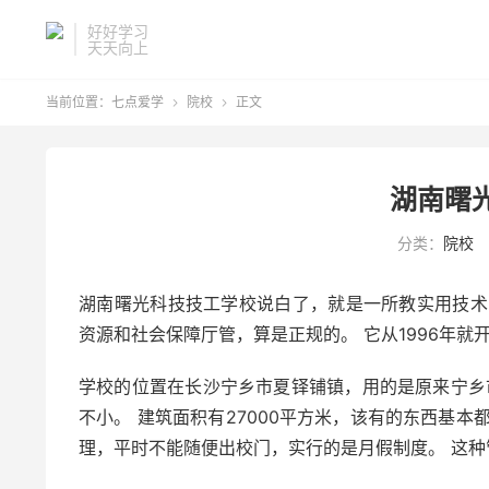
好好学习
天天向上
当前位置：
七点爱学
院校
正文


湖南曙
分类：
院校
湖南曙光科技技工学校说白了，就是一所教实用技术
资源和社会保障厅管，算是正规的。 它从1996年
学校的位置在长沙宁乡市夏铎铺镇，用的是原来宁乡
不小。 建筑面积有27000平方米，该有的东西基
理，平时不能随便出校门，实行的是月假制度。 这