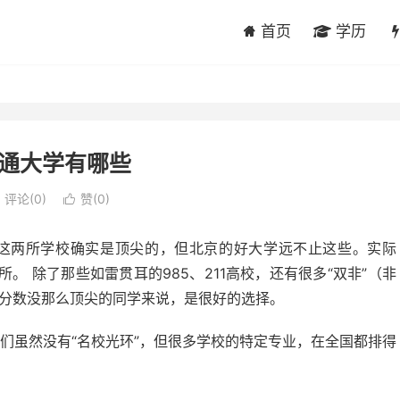
首页
学历
通大学有哪些
评论(0)
赞(
0
)

 这两所学校确实是顶尖的，但北京的好大学远不止这些。实际
 除了那些如雷贯耳的985、211高校，还有很多“双非”（非
对于分数没那么顶尖的同学来说，是很好的选择。
它们虽然没有“名校光环”，但很多学校的特定专业，在全国都排得