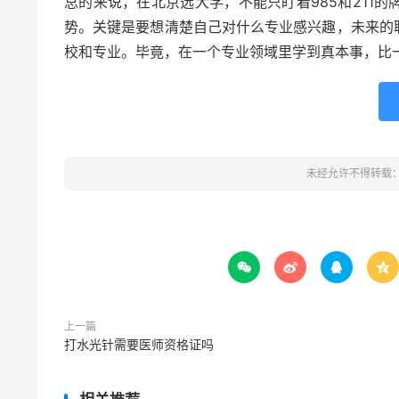
总的来说，在北京选大学，不能只盯着985和211
势。关键是要想清楚自己对什么专业感兴趣，未来的
校和专业。毕竟，在一个专业领域里学到真本事，比一
未经允许不得转载




上一篇
打水光针需要医师资格证吗