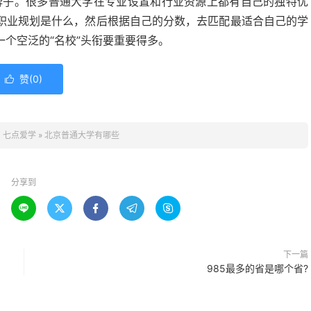
的牌子。很多普通大学在专业设置和行业资源上都有自己的独特优
职业规划是什么，然后根据自己的分数，去匹配最适合自己的学
个空泛的“名校”头衔要重要得多。
赞(
0
)

：
七点爱学
»
北京普通大学有哪些
分享到





下一篇
985最多的省是哪个省?