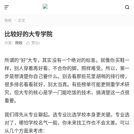


院校
正文

比较好的大专学院
分类：
院校
赞(
0
)

所谓的“好”大专，其实没有一个绝对的标准。就像你买鞋一
样，别人穿着再好看，不合你的脚，照样难受。所以，第一
步是想清楚你自己要什么。别去看那些花里胡哨的排行榜，
很多排名看看就好，别太当真。有些榜单可能更侧重学术研
究，但大专的核心是学一门能吃饭的技术，搞清楚这一点很
重要。
我们得先从专业聊起。选专业比选学校本身更关键。专业选
对了，哪怕学校名气一般，你未来找工作也不会太差。可以
从几个方面来考虑：