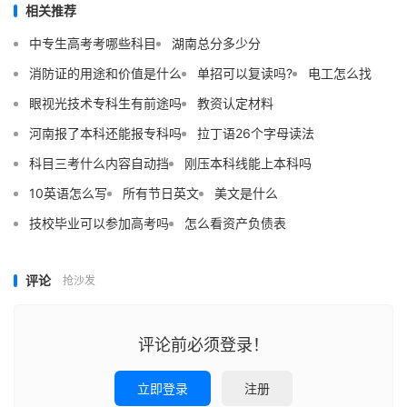
相关推荐
中专生高考考哪些科目
湖南总分多少分
消防证的用途和价值是什么
单招可以复读吗?
电工怎么找
眼视光技术专科生有前途吗
教资认定材料
河南报了本科还能报专科吗
拉丁语26个字母读法
科目三考什么内容自动挡
刚压本科线能上本科吗
10英语怎么写
所有节日英文
美文是什么
技校毕业可以参加高考吗
怎么看资产负债表
评论
抢沙发
评论前必须登录！
立即登录
注册