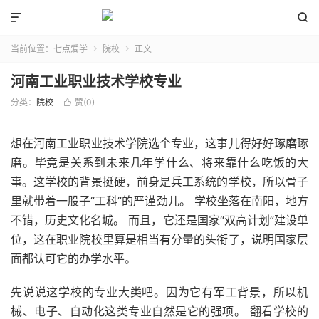


当前位置：
七点爱学
院校
正文


河南工业职业技术学校专业
分类：
院校
赞(
0
)

想在河南工业职业技术学院选个专业，这事儿得好好琢磨琢
磨。毕竟是关系到未来几年学什么、将来靠什么吃饭的大
事。这学校的背景挺硬，前身是兵工系统的学校，所以骨子
里就带着一股子“工科”的严谨劲儿。 学校坐落在南阳，地方
不错，历史文化名城。 而且，它还是国家“双高计划”建设单
位，这在职业院校里算是相当有分量的头衔了，说明国家层
面都认可它的办学水平。
先说说这学校的专业大类吧。因为它有军工背景，所以机
械、电子、自动化这类专业自然是它的强项。 翻看学校的