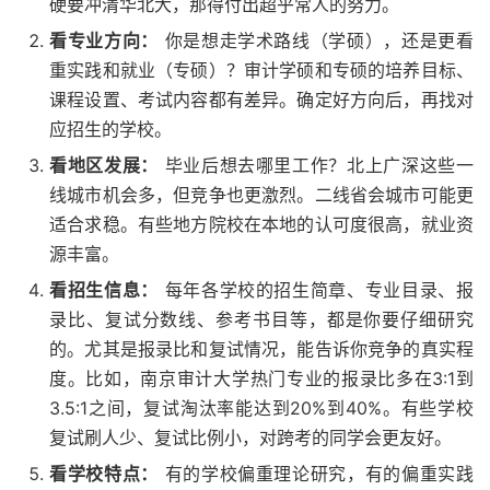
硬要冲清华北大，那得付出超乎常人的努力。
看专业方向：
你是想走学术路线（学硕），还是更看
重实践和就业（专硕）？审计学硕和专硕的培养目标、
课程设置、考试内容都有差异。确定好方向后，再找对
应招生的学校。
看地区发展：
毕业后想去哪里工作？北上广深这些一
线城市机会多，但竞争也更激烈。二线省会城市可能更
适合求稳。有些地方院校在本地的认可度很高，就业资
源丰富。
看招生信息：
每年各学校的招生简章、专业目录、报
录比、复试分数线、参考书目等，都是你要仔细研究
的。尤其是报录比和复试情况，能告诉你竞争的真实程
度。比如，南京审计大学热门专业的报录比多在3:1到
3.5:1之间，复试淘汰率能达到20%到40%。有些学校
复试刷人少、复试比例小，对跨考的同学会更友好。
看学校特点：
有的学校偏重理论研究，有的偏重实践