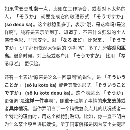
如果需要更
礼貌
一点，比如在工作场合，或者对不太熟的
人，
「そうか」
就要变成它的敬语形式
「そうですか」
(sō desu ka)
。这个就稳重多了，表示“哦，是这样吗/是这
样啊”，纯粹是表示听到了、知道了，不带什么强烈的个人
感情色彩，非常安全。跟
「なるほど」
比起来，
「そうで
すか」
少了那份恍然大悟后的“评判感”，多了几分
客观和距
离
。很多时候，对上级或客户用
「そうですか」
比用
「な
るほど」
更保险。
还有一个表达“原来是这么一回事啊”的说法，是
「そういう
ことか」 (sō iu koto ka)
或者其敬语形式
「そういうこと
ですか」 (sō iu koto desu ka)
。这个表达比
「そうか」
更强调“是
这样一件事
啊”，侧重于理解了事情的
来龙去脉
或
者
具体情况
。当你弄明白了一个稍微复杂点儿的状况或者一
个特定的理由时，用这个就特别贴切。比如，你一直不明白
为什么某个项目进展缓慢，听了同事解释是因为某个关键环