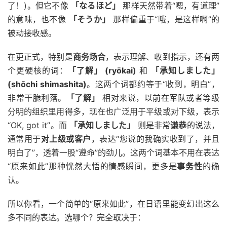
了！)。但它不像
「なるほど」
那样天然带着“嗯，有道理”
的意味，也不像
「そうか」
那样偏重于“哦，是这样啊”的
被动接收感。
在更正式，特别是
商务场合
，表示理解、收到指示，还有两
个更硬核的词：
「了解」 (ryōkai)
和
「承知しました」
(shōchi shimashita)
。这两个词都约等于“收到，明白”，
非常干脆利落。
「了解」
相对来说，以前在军队或者等级
分明的组织里用得多，现在也广泛用于平级或对下级，表示
“OK, got it”。而
「承知しました」
则是非常
谦恭
的说法，
通常用于
对上级或客户
，表达“您说的我确实收到了，并且
明白了”，透着一股“遵命”的劲儿。这两个词基本不用在表达
“原来如此”那种恍然大悟的情感瞬间，更多是
事务性
的确
认。
所以你看，一个简单的“原来如此”，在日语里能变幻出这么
多不同的表达。选哪个？完全取决于：