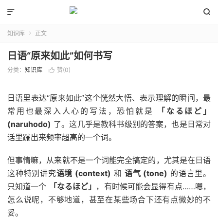


知识库
正文

日语“原来如此”如何书写
分类：
知识库
赞(
0
)

日语里表达“原来如此”这个恍然大悟、表示理解的瞬间，最
常用也最深入人心的写法，恐怕就是
「なるほど」
(naruhodo)
了。这几乎是教科书级别的答案，也是日常对
话里蹦出来频率超高的一个词。
但事情嘛，从来就不是一个词能完全搞定的，尤其是在日语
这种特别讲究
语境 (context)
和
语气 (tone)
的语言里。
只知道一个
「なるほど」
，有时候可能会显得有点……嗯，
怎么说呢，不够地道，甚至在某些场合下还有点微妙的不
妥。