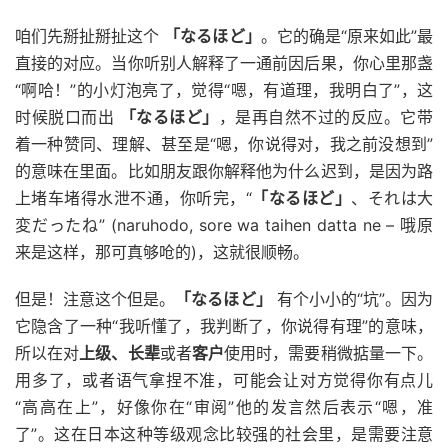
咱们先掰扯掰扯这个
「なるほど」
。它的确是“原来如此”最
直接的对应。当你听别人解释了一通前因后果，你心里那盏
“啊哈！”的小灯泡亮了，觉得“嗯，有道理，我明白了”，这
时候脱口而出
「なるほど」
，是再自然不过的反应。它带
着一种赞同、理解、甚至是“嗯，你说得对，我之前没想到”
的意味在里面。比如朋友跟你解释他为什么迟到，是因为路
上堵车堵得水泄不通，你听完，“
「なるほど」
、それは大
変だったね” (naruhodo, sore wa taihen datta ne – 哦原
来是这样，那可真够呛的)，这就很顺畅。
但是！注意这个但是。
「なるほど」
有个小小的“坑”。因为
它隐含了一种“我听懂了，我判断了，你说得有理”的意味，
所以在对
上级、长辈
或者
客户
使用时，需要稍微掂量一下。
用多了，或者语气拿捏不准，可能会让对方觉得你有点儿
“高高在上”，好像你在“审阅”他的发言然后表示“嗯，准
了”。这在日本这种等级观念比较强的社会里，是需要注意