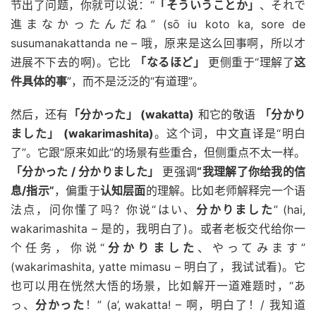
节出了问题，你就可以说：“
「そういうことか」
、それで
進まなかったんだね” (sō iu koto ka, sore de
susumanakattanda ne – 哦，原来是这么回事啊，所以才
进展不下去的啊)。它比
「なるほど」
更侧重于“理解了
这
件具体的事
”，而不是泛泛的“有道理”。
然后，还有
「分かった」 (wakatta)
和它的敬语
「分かり
ました」 (wakarimashita)
。这个词，中文直译是“明白
了”。它跟“原来如此”的场景有些重合，但侧重点不太一样。
「分かった / 分かりました」
更强调
“我理解了你给我的信
息/指示”
，偏重于
认知层面
的理解。比如老师解释完一个语
法点，问你懂了吗？你说“はい、
分かりました
” (hai,
wakarimashita – 是的，我明白了)。或者老板交代给你一
个任务，你说“
分かりました
、やってみます”
(wakarimashita, yatte mimasu – 明白了，我试试看)。它
也可以用在恍然大悟的场景，比如解开一道难题时，“あ
っ、
分かった
！” (a’, wakatta! – 啊，明白了！/ 我知道