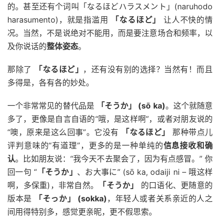
的。甚至还有个词叫「なるほどハラスメント」(naruhodo
harasumento)，就是指滥用
「なるほど」
让人不快的情
况。当然，不是说绝对不能用，而是要注意场合和频率，以
及你说话的
整体姿态
。
那除了
「なるほど」
，还有没有别的选择？当然有！而且
多得是，各有各的妙处。
一个非常常见的替代品是
「そうか」 (sō ka)
。这个就随意
多了，更像是自言自语的“哦，是这样啊”，或者对朋友说的
“噢，原来是这么回事”。它没有
「なるほど」
那种带点儿
评判意味的“有道理”，更多的是一种单纯的
信息接收和确
认
。比如朋友说：“我今天不去聚会了，因为有点感冒。” 你
回一句 “
「そうか」
、お大事に” (sō ka, odaiji ni – 哦这样
啊，多保重)，非常自然。
「そうか」
的口语化、更随意的
版本是
「そっか」 (sokka)
，年轻人或者关系亲近的人之
间用得特别多，感觉更亲昵，更不假思索。