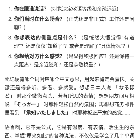
你在跟谁说话？
(对象决定敬语等级和亲疏远近)
你们当时在什么场合？
(正式还是非正式？工作还是闲
聊？)
你想表达的侧重点是什么？
(是恍然大悟觉得“有道
理”？还是仅仅“知道了”？或者是理解了“具体情况”？)
你想给对方什么感觉？
(是显得积极回应？还是保持一
点距离？是亲近随和？还是恭敬稳重？)
死记硬背哪个词对应哪个中文意思，用起来肯定会露怯。关
键还是得多听、多看、多感受。想想日本人说
「なるほ
ど」
时那个微微点头、若有所思的表情；想想朋友间互相
说
「そっかー」
时那种轻松自然的氛围；再想想商务邮件
里看到
「承知いたしました」
时那种板正严肃的感觉……
语言啊，它不是公式，它是有温度、有表情、活生生的东
西。掌握“原来如此”的各种说法，不仅仅是学会了几个单词