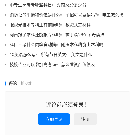
中专生高考考哪些科目
湖南总分多少分
消防证的用途和价值是什么
单招可以复读吗?
电工怎么找
眼视光技术专科生有前途吗
教资认定材料
河南报了本科还能报专科吗
拉丁语26个字母读法
科目三考什么内容自动挡
刚压本科线能上本科吗
10英语怎么写
所有节日英文
美文是什么
技校毕业可以参加高考吗
怎么看资产负债表
评论
抢沙发
评论前必须登录！
立即登录
注册