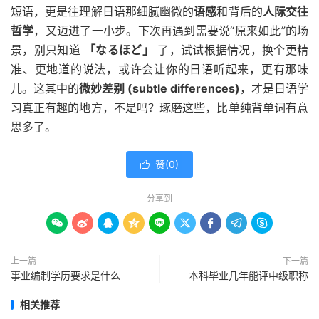
短语，更是往理解日语那细腻幽微的
语感
和背后的
人际交往
哲学
，又迈进了一小步。下次再遇到需要说“原来如此”的场
景，别只知道
「なるほど」
了，试试根据情况，换个更精
准、更地道的说法，或许会让你的日语听起来，更有那味
儿。这其中的
微妙差别 (subtle differences)
，才是日语学
习真正有趣的地方，不是吗？琢磨这些，比单纯背单词有意
思多了。
赞(
0
)

分享到









上一篇
下一篇
事业编制学历要求是什么
本科毕业几年能评中级职称
相关推荐