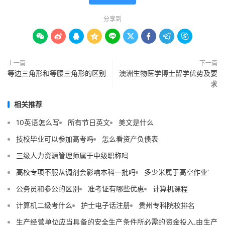
分享到









上一篇
下一篇
等边三角形和等腰三角形的区别
澳洲生物医学博士留学优势及要
求
相关推荐
10英语怎么写
所有节日英文
美文是什么
技校毕业可以参加高考吗
怎么看资产负债表
三级人力资源管理师属于中级职称吗
高校专项不服从调剂会影响本科一批吗
多少米属于高空作业‘
公务员和参公的区别
准考证有哪些优惠
计算机课程
计算机二级考什么
护士电子话注册
贵州专科院校排名
生产经营单位应当具备的安全生产条件所必需的资金投入,由生产