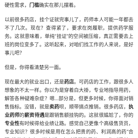
硬性需求，
门槛
确实在那儿摆着。
以前很多药店，挂个证就完事儿了，药师本人可能一年都去
不了几次。现在？查得紧了，要求在岗履职，提供药学服
务。这就意味着，单纯“挂证”的空间被压缩，真正需要去上
班的岗位变多了。这听起来，对咱们找工作的人来说，是好
事儿吧？
但是，你得看清楚另一面。
现在最大的就业出口，还是
药店
。可药店的工作，跟很多人
想象的不太一样。你以为是穿着白大褂，专业地指导用药，
解答各种疑难杂症？嗯…部分是，但更多时候，你得面对销
售指标。没错，就是
卖药
呗，顺带搞点推销。很多药店，
执
业药师
的
薪资待遇
是跟销售额挂钩的。这就很尴尬了，你的
专业性
有时候得给业绩让路。感觉自己更像个高级售货员，
专业知识？很多时候是用在怎么把贵的药、利润高的药“合