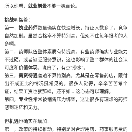
所以你看，
就业前景
不能一概而论。
挑战
明摆着：
第一，
执业药师
数量确实在快速增长，持证人数多了，竞争
自然加剧。虽然合格率不算特别高，但架不住每年报考的人
多啊。
第二，药师队伍整体素质有待提高。有些药师确实专业能力
不过硬，或者缺乏服务意识，这也影响了整个群体的社会认
可度和
价值体现
。说白了，有点“掺水”。
第三，
薪资待遇
普遍不算特别高，尤其是在零售药店，跟付
出不成正比的情况挺常见的。很多人觉得，辛辛苦苦考个
证，结果工资也就那样，还不如… 这心态可以理解。
第四，
专业性
常常被销售压力绑架，这让很多有理想的药师
感到迷茫和无力。
但
机遇
也确实在增加：
第一，政策的持续推动，特别是对合理用药、药事服务费的