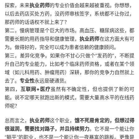
探索，未来
执业药师
的专业价值会越来越被重视。你想想，
以后去药店买处方药，没药师审核签字，系统都不让你过，
那药师的话语权不就上来了？
第二，慢病管理是个巨大的市场。高血压、糖尿病这些，都
需要长期的用药指导和健康管理，
执业药师
在这方面大有可
为。做得好的，完全可以成为患者信赖的健康顾问。
第三，差异化竞争。如果你不甘心只做个“发药的”，不断提
升自己的专业能力，比如考个临床药师资格，或者在某个领
域（如儿科用药、肿瘤用药）深耕，那你的竞争力自然就上
去了。
专业性
永远是硬通货。
第四，
互联网+医疗
虽然有不确定性，但也提供了新的可
能。说不定哪天就跑出新的模式，需要大量高水平的在线药
师呢？
总而言之，
执业药师
这个职业，
饿不死是肯定的，但想过得
很滋润，需要找对路子，并且持续努力
。它不是一个能让你
“躺平”的职业，也不是一个能让你一夜暴富的跳板。更像是