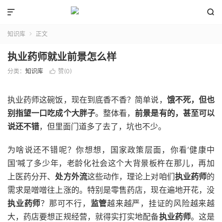


知识库
正文

执业药师就业前景怎么样
分类：
知识库
赞(
0
)

执业药师这碗饭，现在到底香不香？简单说，
饿不死，但也
别指望一口吃成个大胖子
。整体看，
前景是有的，甚至可以
说还不错
，但里面门道多了去了，坑也不少。
为啥说还不错呢？你想想，国家政策层面，你看‘健康中
国’喊了多少年，老龄化社会这个大背景板杵在那儿，再加
上医药分开、
处方外流
这些动作，理论上对咱们
执业药师
的
需求是噌噌往上涨的。特别是零售药店，现在遍地开花，没
执业药师
？那可不行，
监管
越来越严，挂证的风险越来越
大，药店要想正规经营，就得实打实地配备
执业药师
。这是