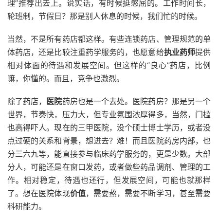
理”推荐出去上。说实话，有时候挺憋屈的。工作时间长，
轮班制，节假日？那是别人休息的时候，我们忙的时候。
当然，不是所有药店都这样。有些连锁药店、管理规范的单
体药店，还是比较注重药学服务的，也愿意给
执业药师
提供
相对体面的待遇和发展空间。但这样的“良心”药店，比例
嘛，你懂的。而且，竞争也激烈。
除了药店，
医院
药房也是一个去处。医院药房？那是另一个
世界，节奏快，压力大，但专业氛围浓厚得多，当然，门槛
也高得吓人。现在的三甲医院，没个硕士博士学历，或者没
点过硬的关系和背景，想进去？难！而且医院药房内部，也
分三六九等，能直接参与临床药学服务的，更是少数。大部
分人，可能还是在窗口发药，或者做些药品调剂、管理的工
作。相对稳定，待遇也还行，但发展空间，可能也就那样
了。想在医院体现
价值
，需要熬，需要不断学习，甚至需要
科研能力。