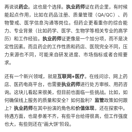
再说说
药企
。这也是个选择。
执业药师
证在药企里，有时候
能起点作用，比如在药品注册、质量管理（QA/QC）、药
物警戒、医学信息沟通等岗位。但药企更看重你的综合能
力、专业背景（比如药学、医学、生物学等相关专业的高学
历）和工作经验。
执业药师
证更像是一个加分项，而不是决
定性因素。而且药企的工作性质和药店、医院完全不同，压
力来源也不同，可能来自研发进度、市场指标或者合规要
求。
还有一个新兴领域，就是
互联网+医疗
。在线问诊、网上药
店、医药电商平台，也需要
执业药师
进行处方审核、用药咨
询。这块儿看起来很美，但目前也面临一些挑战。比如，如
何确保线上服务的质量和安全？如何盈利？
监管
政策如何跟
上？
执业药师
在其中扮演的角色和
价值体现
，还在探索中。
待遇方面，也是参差不齐，有些平台给得很高，但工作强度
也大，有些则还在“画大饼”阶段。