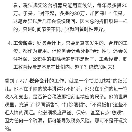
看，税法规定这台机器只能用直线法，每年最多提20
万。于是，“对不起，多提的30万，加回来！” 但是，
这笔差异以后几年会慢慢转回，因为总的折旧额是一样
的，只是时间节奏不同。这就叫
暂时性差异
。
工资薪金
：财务会计上，只要是真实发生的、合理的工
资，都作为费用。但税务会计会死抠“合理性”，还会关
注社保、公积金的扣除标准是不是超了，工会经费、职
工教育经费是不是在比例内。超了？统统加回来！
看到了吗？
税务会计
的工作，就是一个“加加减减”的细活
儿。他不在乎你的故事讲得好不好听，他只在乎你的每一笔
收入和支出，是否符合税法那把刻度精密的尺子。他的世界
观里，充满了“视同销售”、“扣除限额”、“不得抵扣”这些不
近人情的词汇。他必须极度严谨、保守，甚至有点“悲观”，
因为任何一个疏漏，都可能导致税务风险，那可不是开玩笑
的。