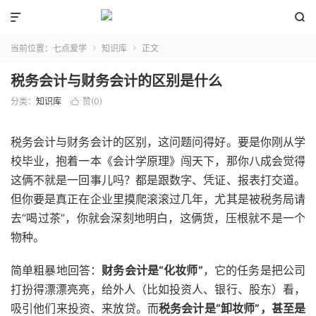


当前位置：
七点爱学
知识库
正文


税务会计与财务会计的区别是什么
分类：
知识库
赞(
0
)

税务会计与财务会计的区别，这问题问得好。要是你刚从学
校毕业，抱着一本《会计学原理》闯天下，那你八成会觉得
这俩不就是一回事儿吗？都是跟数字、凭证、报表打交道。
但你要是真正在企业里摸爬滚滚过几年，尤其是被税务局请
去“喝过茶”，你就会深刻地明白，这俩货，压根就不是一个
物种。
简单粗暴地回答：
财务会计是“化妆师”
，它的任务是把公司
打扮得漂漂亮亮，给外人（比如投资人、银行、股东）看，
吸引他们来投资、来放贷。而
税务会计是“卸妆师”，甚至是