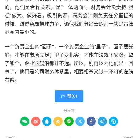
的，他们是合作关系，是“一体两面”。财务会计负责把“蛋
糕”做大、做好看，吸引资源。税务会计则负责在分蛋糕的
时候，跟税务局据理力争，确保我们分出去的那一块是合法
范围内最小的。
一个负责企业的“面子”，一个负责企业的“里子”。面子要光
鲜，才能在市场立足；里子要扎实，才能在法规下安稳。缺
了哪个，企业这艘船都开不远。所以，别再以为他们是一回
事了，他们是公司财务体系里，相爱相杀又缺一不可的左膀
右臂。
赞(
0
)

分享到









上一篇
下一篇