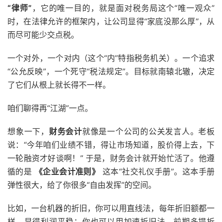
“律师”
，它的唯一目的，就是面对税务局这个“唯一观众”
时，在法律允许的框架内，让公司显得“家底没那么厚”，从
而尽可能少交点税。
一个对外，一个对内（这个“内”特指税务机关）。一个追求
“公允反映”，一个死守“税法规定”。目标就南辕北辙，决定
了它们从根上就长得不一样。
咱们聊得再“江湖”一点。
想象一下，
财务会计
就像是一个公司的公关发言人。老板
说：“今年咱们业绩不错，得让市场知道，股价得上去，下
一轮融资才好谈啊！” 于是，财务会计就开始忙活了。他遵
循的是
《企业会计准则》
这本“社交礼仪手册”。这本手册
弹性很大，给了你很多“自由发挥”的空间。
比如，一台机器的折旧，你可以用直线法，每年折旧额都一
样，显得利润平稳；你也可以用加速折旧法，前期多提折