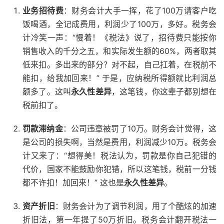
业务招待费
：财务会计大手一挥，花了100万请客户吃
饭喝酒，全记成费用，利润少了100万，多好。税务会
计冷笑一声：“慢着！《税法》说了，招待费只能按你
销售收入的千分之五，和实际发生额的60%，两者取其
低来扣。多出来的部分？对不起，自己扛着，在税前不
能扣，给我加回来！” 于是，应纳税所得额就比利润总
额多了。这叫
永久性差异
，这笔钱，你这辈子都别想在
税前扣了。
罚款滞纳金
：公司违章被罚了10万。财务会计觉得，这
是公司的损失啊，当然是费用，利润减少10万。税务会
计又来了：“想得美！税法认为，罚款是你自己犯错的
代价，国家不能鼓励你犯错，所以这笔钱，税前一分钱
都不许扣！加回来！” 这也是
永久性差异
。
资产折旧
：财务会计为了调节利润，用了个酷炫的加速
折旧法，第一年提了50万折旧。税务会计翻开税法一