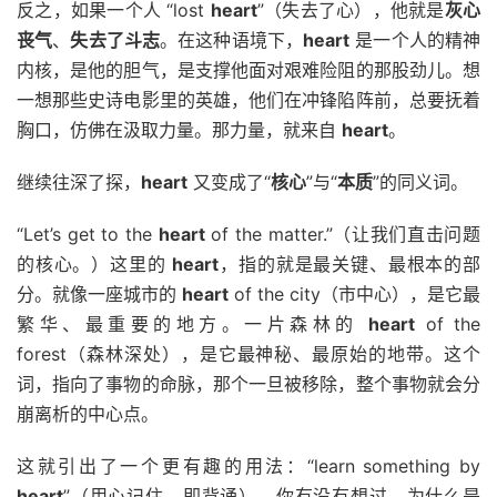
反之，如果一个人 “lost
heart
”（失去了心），他就是
灰心
丧气
、
失去了斗志
。在这种语境下，
heart
是一个人的精神
内核，是他的胆气，是支撑他面对艰难险阻的那股劲儿。想
一想那些史诗电影里的英雄，他们在冲锋陷阵前，总要抚着
胸口，仿佛在汲取力量。那力量，就来自
heart
。
继续往深了探，
heart
又变成了“
核心
”与“
本质
”的同义词。
“Let’s get to the
heart
of the matter.”（让我们直击问题
的核心。）这里的
heart
，指的就是最关键、最根本的部
分。就像一座城市的
heart
of the city（市中心），是它最
繁华、最重要的地方。一片森林的
heart
of the
forest（森林深处），是它最神秘、最原始的地带。这个
词，指向了事物的命脉，那个一旦被移除，整个事物就会分
崩离析的中心点。
这就引出了一个更有趣的用法：“learn something by
heart
”（用心记住，即背诵）。你有没有想过，为什么是