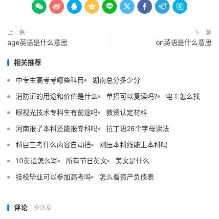









上一篇
下一篇
age英语是什么意思
on英语是什么意思
相关推荐
中专生高考考哪些科目
湖南总分多少分
消防证的用途和价值是什么
单招可以复读吗?
电工怎么找
眼视光技术专科生有前途吗
教资认定材料
河南报了本科还能报专科吗
拉丁语26个字母读法
科目三考什么内容自动挡
刚压本科线能上本科吗
10英语怎么写
所有节日英文
美文是什么
技校毕业可以参加高考吗
怎么看资产负债表
评论
抢沙发