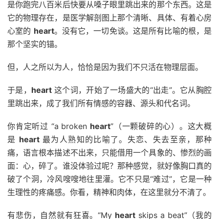
是你跑完八百米后快要从嗓子眼里跳出来的那个东西。这是
它的物理存在，是医学解剖图上那个清晰、具体、有着心房
心室的
heart
。没有它，一切免谈。这是所有比喻的根，是
那个坚实的锚。
但，人之所以为人，恰恰是因为我们不只活在物理层面。
于是，
heart
这个词，开始了一场盛大的“出走”。它从胸腔
里跳出来，成了我们所有情感的容器、源头和代名词。
你肯定听过 “a broken
heart
”（一颗破碎的心）。这大概
是
heart
最为人熟知的比喻了。失恋、失去至亲，那种
痛，语言根本描述不出来，只能借用一个具象的、惨烈的画
面：心，碎了。谁没体验过呢？那种感觉，就好像胸口真的
破了个洞，冷风嗖嗖地往里灌。它不只是“难过”，它是一种
生理性的疼痛感。你看，精神和肉体，在这里就分不清了。
有悲伤，自然就有狂喜。“My
heart
skips a beat”（我的