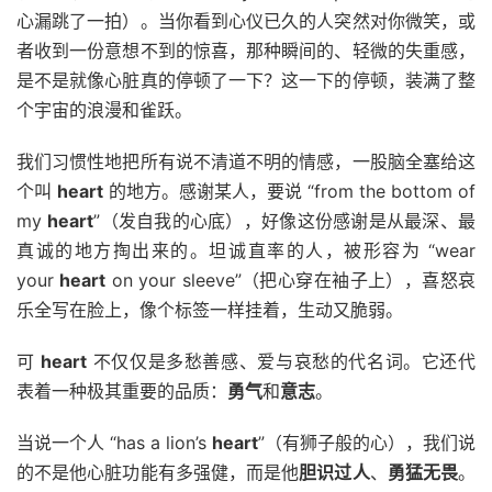
心漏跳了一拍）。当你看到心仪已久的人突然对你微笑，或
者收到一份意想不到的惊喜，那种瞬间的、轻微的失重感，
是不是就像心脏真的停顿了一下？这一下的停顿，装满了整
个宇宙的浪漫和雀跃。
我们习惯性地把所有说不清道不明的情感，一股脑全塞给这
个叫
heart
的地方。感谢某人，要说 “from the bottom of
my
heart
”（发自我的心底），好像这份感谢是从最深、最
真诚的地方掏出来的。坦诚直率的人，被形容为 “wear
your
heart
on your sleeve”（把心穿在袖子上），喜怒哀
乐全写在脸上，像个标签一样挂着，生动又脆弱。
可
heart
不仅仅是多愁善感、爱与哀愁的代名词。它还代
表着一种极其重要的品质：
勇气
和
意志
。
当说一个人 “has a lion’s
heart
”（有狮子般的心），我们说
的不是他心脏功能有多强健，而是他
胆识过人
、
勇猛无畏
。