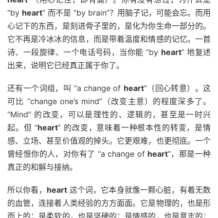
“by
heart
” 而不是 “by brain”？用脑子记，可能会忘。而用
心记下的东西，是刻进骨子里的，是化为你生命一部分的。
它不再是冷冰冰的信息，而是带着温度和情感的记忆。一首
诗、一段旋律、一个电话号码，当你能 “by
heart
” 地复述
出来，说明它已经真正属于你了。
还有一个词组，叫 “a change of
heart
”（回心转意）。这
可比 “change one’s mind”（改变主意）的程度深多了。
“Mind” 的改变，可以是理性的、逻辑的，甚至是一时兴
起。但 “
heart
” 的改变，意味着一种根本性的转变，是情
感、立场、甚至价值观的掉头。它更艰难，也更彻底。一个
曾经恨你的人，对你有了 “a change of
heart
”，那是一种
真正的和解与接纳。
所以你看，
heart
这个词，它本身就像一颗心脏，有着无数
的血管，连接着人类经验的方方面面。它是物理的，也是形
而上的；是柔软的，也是坚硬的；是情感的，也是意志的；