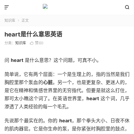


知识库
正文

heart是什么意思英语
分类：
知识库
赞(
0
)

问
heart
是什么意思？这个问题，可真不小。
简单说，它有两个层面：一个是生理上的，指的当然是我们
胸腔里那个泵血的
心脏
。另一个，也是更复杂、更迷人的，
是它在精神和情感世界里的无穷指代。但要是就这么打住，
那可太小瞧这个词了。在英语世界里，
heart
这个词，几乎
渗透了人类经验的每一个毛孔。
先说那个最实在的。你的
heart
，那个拳头大小、日夜不休
的肌肉器官。它是你生命的泵，是你紧张时胸腔里的鼓点，