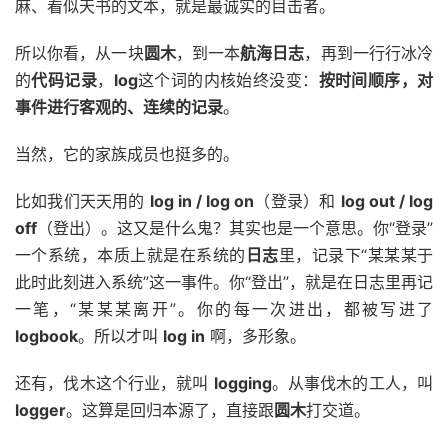
麻、看似天书的文本，就是最诚实的目击者。
所以你看，从一块
圆木
，到一本
航海日志
，再到一行行冰冷
的
代码记录
，
log
这个词的内核始终没变：
按时间顺序，对
事件进行客观的、连续的记录
。
当然，它的家族成员也挺多的。
比如我们天天用的
log in / log on
（登录）和
log out / log
off
（登出）。这又是什么鬼？其实也是一个意思。你“登录”
一个系统，本质上就是在系统的
日志
里，记录下“某某某于
此时此刻进入系统”这一事件。你“登出”，就是在日志里再记
一笔，“某某某离开”。你的每一次进出，都被写进了
logbook
。所以才叫
log in
啊，多形象。
还有，伐木这个行业，就叫
logging
。从事伐木的工人，叫
logger
。这算是回归本源了，直接跟
圆木
打交道。