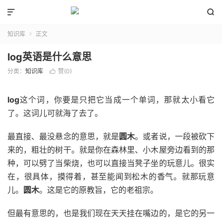


知识库
正文

log英语是什么意思
分类：
知识库
赞(
0
)

log
这个词，你要是只把它当成一个单词，那就太小看它
了。这词儿可就海了去了。
最直接、最没悬念的意思，就是
圆木
。或者说，一段被砍下
来的，粗壮的树干。就是你在森林里、小木屋旁边看到的那
种，可以劈了当柴烧，也可以直接当凳子坐的玩意儿。很实
在，很具体，摸得着，甚至能闻到松木的香气。就那玩意
儿。
圆木
。这是它的原教旨，它的老祖宗。
但最有意思的，也是我们现在天天挂在嘴边的，是它的另一