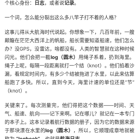
个核心身份：
日志
，或者说
记录
。
一个词，怎么能分裂出这么多八竿子打不着的人格？
这事儿得从大航海时代说起。你想象一下，几百年前，一艘
颠簸在茫茫大西洋上的帆船，船长需要知道船速，他们怎么
办？没GPS，没雷达，啥都没有。人类的智慧就在这种时候
闪光。他们会把一截
log（圆木）
用绳子系着，扔到海里。
绳子上呢，每隔一段距离就打一个结（knot）。他们掐着沙
漏，看规定时间内，有多少个结被拖进了水里，以此来估算
船跑了多快。所以，直到今天，海里计速的单位还是“节”
（knot）。
关键来了。每次测量完，他们得把这个数据——时间、天
气、船速、航向——记下来啊。记在哪儿？就记在一本专门
的本子上。这本记录着航行数据的册子，因为它的数据来源
于那块漂在水里的
log（圆木）
，所以，它顺理成章地就被
称为
“logbook”
，也就是
航海日志
。