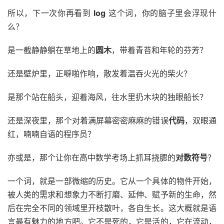
所以，下一次你再看到
log
这个词，你的脑子里会浮现什
么？
是一截静静躺在草地上的
圆木
，带着青苔和年轮的芬芳？
还是壁炉里，正噼啪作响，散发着温吞火光的柴火？
是那个站在船头，迎着海风，往水里扔木块的独眼船长？
还是深夜里，那个对着满屏幕密密麻麻的错误
代码
，双眼通
红，喃喃自语的程序员？
亦或是，那个让你在高中数学考场上抓耳挠腮的
对数符号
？
一个词，就是一部微缩的历史。它从一个具体的物件开始，
被人类的需求和想象力不断打磨、延伸、赋予新的生命，然
后在完全不同的领域里开枝散叶，各自生长。这大概就是语
言最有魅力的地方吧。它不是死的，它是活的，它在流动，