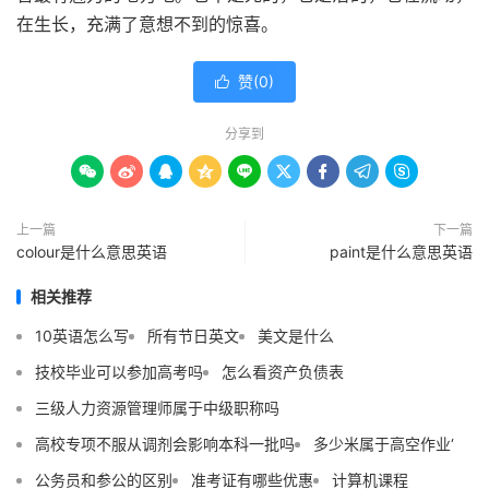
在生长，充满了意想不到的惊喜。
赞(
0
)

分享到









上一篇
下一篇
colour是什么意思英语
paint是什么意思英语
相关推荐
10英语怎么写
所有节日英文
美文是什么
技校毕业可以参加高考吗
怎么看资产负债表
三级人力资源管理师属于中级职称吗
高校专项不服从调剂会影响本科一批吗
多少米属于高空作业‘
公务员和参公的区别
准考证有哪些优惠
计算机课程