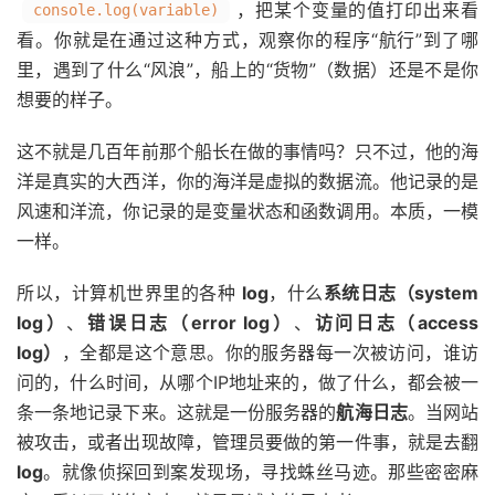
，把某个变量的值打印出来看
console.log(variable)
看。你就是在通过这种方式，观察你的程序“航行”到了哪
里，遇到了什么“风浪”，船上的“货物”（数据）还是不是你
想要的样子。
这不就是几百年前那个船长在做的事情吗？只不过，他的海
洋是真实的大西洋，你的海洋是虚拟的数据流。他记录的是
风速和洋流，你记录的是变量状态和函数调用。本质，一模
一样。
所以，计算机世界里的各种
log
，什么
系统日志（system
log）
、
错误日志（error log）
、
访问日志（access
log）
，全都是这个意思。你的服务器每一次被访问，谁访
问的，什么时间，从哪个IP地址来的，做了什么，都会被一
条一条地记录下来。这就是一份服务器的
航海日志
。当网站
被攻击，或者出现故障，管理员要做的第一件事，就是去翻
log
。就像侦探回到案发现场，寻找蛛丝马迹。那些密密麻