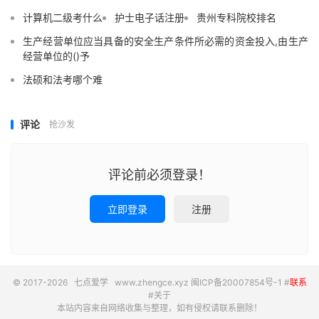
计算机二级考什么
护士电子话注册
贵州专科院校排名
生产经营单位应当具备的安全生产条件所必需的资金投入,由生产
经营单位的()予
法硕和法考哪个难
评论
抢沙发
评论前必须登录！
立即登录
注册
© 2017-2026
七点爱学
www.zhengce.xyz
闽ICP备20007854号-1
#
联系
#
关于
本站内容来自网络收集与整理，如有侵权请联系删除！