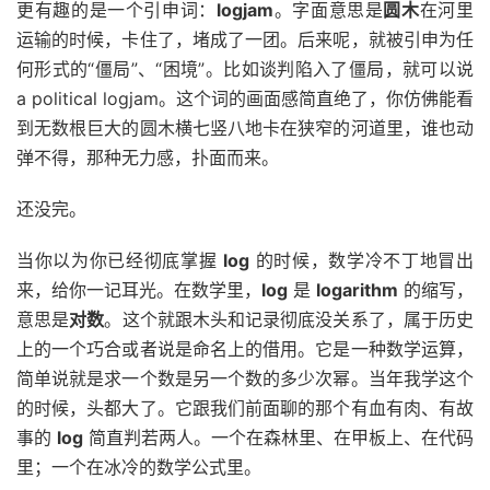
更有趣的是一个引申词：
logjam
。字面意思是
圆木
在河里
运输的时候，卡住了，堵成了一团。后来呢，就被引申为任
何形式的“僵局”、“困境”。比如谈判陷入了僵局，就可以说
a political logjam。这个词的画面感简直绝了，你仿佛能看
到无数根巨大的圆木横七竖八地卡在狭窄的河道里，谁也动
弹不得，那种无力感，扑面而来。
还没完。
当你以为你已经彻底掌握
log
的时候，数学冷不丁地冒出
来，给你一记耳光。在数学里，
log
是
logarithm
的缩写，
意思是
对数
。这个就跟木头和记录彻底没关系了，属于历史
上的一个巧合或者说是命名上的借用。它是一种数学运算，
简单说就是求一个数是另一个数的多少次幂。当年我学这个
的时候，头都大了。它跟我们前面聊的那个有血有肉、有故
事的
log
简直判若两人。一个在森林里、在甲板上、在代码
里；一个在冰冷的数学公式里。