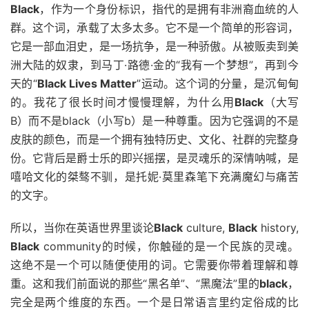
Black
，作为一个身份标识，指代的是拥有非洲裔血统的人
群。这个词，承载了太多太多。它不是一个简单的形容词，
它是一部血泪史，是一场抗争，是一种骄傲。从被贩卖到美
洲大陆的奴隶，到马丁·路德·金的“我有一个梦想”，再到今
天的“
Black Lives Matter
”运动。这个词的分量，是沉甸甸
的。我花了很长时间才慢慢理解，为什么用
Black
（大写
B）而不是black（小写b）是一种尊重。因为它强调的不是
皮肤的颜色，而是一个拥有独特历史、文化、社群的完整身
份。它背后是爵士乐的即兴摇摆，是灵魂乐的深情呐喊，是
嘻哈文化的桀骜不驯，是托妮·莫里森笔下充满魔幻与痛苦
的文字。
所以，当你在英语世界里谈论
Black
culture,
Black
history,
Black
community的时候，你触碰的是一个民族的灵魂。
这绝不是一个可以随便使用的词。它需要你带着理解和尊
重。这和我们前面说的那些“黑名单”、“黑魔法”里的
black
，
完全是两个维度的东西。一个是日常语言里约定俗成的比