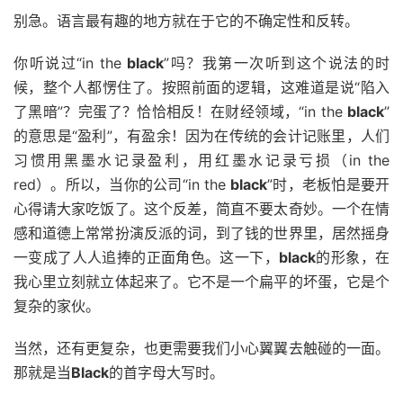
别急。语言最有趣的地方就在于它的不确定性和反转。
你听说过“in the
black
”吗？我第一次听到这个说法的时
候，整个人都愣住了。按照前面的逻辑，这难道是说“陷入
了黑暗”？完蛋了？恰恰相反！在财经领域，“in the
black
”
的意思是“盈利”，有盈余！因为在传统的会计记账里，人们
习惯用黑墨水记录盈利，用红墨水记录亏损（in the
red）。所以，当你的公司“in the
black
”时，老板怕是要开
心得请大家吃饭了。这个反差，简直不要太奇妙。一个在情
感和道德上常常扮演反派的词，到了钱的世界里，居然摇身
一变成了人人追捧的正面角色。这一下，
black
的形象，在
我心里立刻就立体起来了。它不是一个扁平的坏蛋，它是个
复杂的家伙。
当然，还有更复杂，也更需要我们小心翼翼去触碰的一面。
那就是当
Black
的首字母大写时。