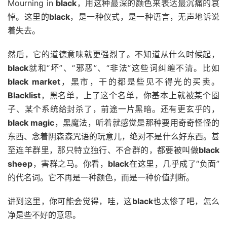
Mourning in
black
，用这种最深的颜色来表达最沉痛的哀
悼。这里的
black
，是一种仪式，是一种语言，无声地诉说
着失去。
然后，它的道德意味就更强烈了。不知道从什么时候起，
black
就和“坏”、“邪恶”、“非法”这些词纠缠不清。比如
black market
，黑市，干的都是些见不得光的买卖。
Blacklist
，黑名单，上了这个名单，你基本上就被某个圈
子、某个系统给封杀了，前途一片黑暗。还有更玄乎的，
black magic
，黑魔法，听着就感觉是那种要用奇奇怪怪的
东西、念着阴森森咒语的玩意儿，绝对不是什么好东西。甚
至连羊群里，那只特立独行、不合群的，都要被叫做
black
sheep
，害群之马。你看，
black
在这里，几乎成了“负面”
的代名词。它不再是一种颜色，而是一种价值判断。
讲到这里，你可能会觉得，哇，这
black
也太惨了吧，怎么
净是些不好的意思。