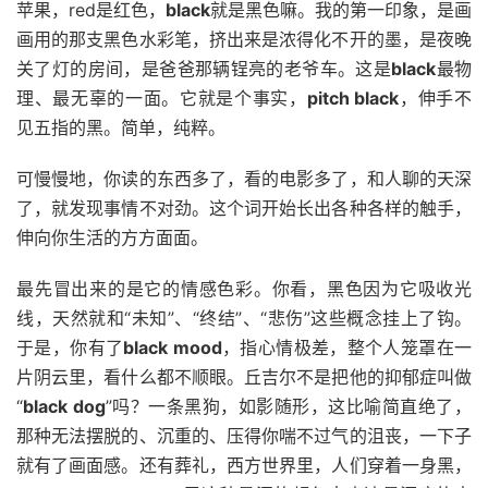
苹果，red是红色，
black
就是黑色嘛。我的第一印象，是画
画用的那支黑色水彩笔，挤出来是浓得化不开的墨，是夜晚
关了灯的房间，是爸爸那辆锃亮的老爷车。这是
black
最物
理、最无辜的一面。它就是个事实，
pitch black
，伸手不
见五指的黑。简单，纯粹。
可慢慢地，你读的东西多了，看的电影多了，和人聊的天深
了，就发现事情不对劲。这个词开始长出各种各样的触手，
伸向你生活的方方面面。
最先冒出来的是它的情感色彩。你看，黑色因为它吸收光
线，天然就和“未知”、“终结”、“悲伤”这些概念挂上了钩。
于是，你有了
black mood
，指心情极差，整个人笼罩在一
片阴云里，看什么都不顺眼。丘吉尔不是把他的抑郁症叫做
“
black dog
”吗？一条黑狗，如影随形，这比喻简直绝了，
那种无法摆脱的、沉重的、压得你喘不过气的沮丧，一下子
就有了画面感。还有葬礼，西方世界里，人们穿着一身黑，