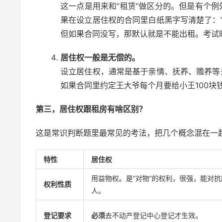
这一点是用来和“租赁”做区分的。但是有个例
果在设立居住权的合同里白纸黑字写清楚了：
但如果合同没写，那默认就是不能出租。考试时
居住权一般是无偿的。
设立居住权，通常是基于亲情、抚养、赡养等
如果合同里约定王大爷每个月要给小王100块
第三，居住权跟租房有啥区别？
这是常识判断题里最常见的考法，把几个概念混在一
特性
居住权
用益物权。是“对物”的权利，很强，能对抗
权利性质
人。
登记要求
必须
去不动产登记中心登记才生效。