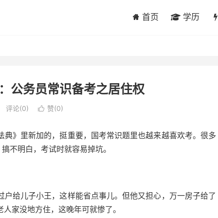
首页
学历
：公务员常识备考之居住权
评论(0)
赞(
0
)

法典》里新加的，挺重要，国考常识题里也越来越喜欢考。很多
。搞不明白，考试时就容易掉坑。
过户给儿子小王，这样能省点事儿。但他又担心，万一房子给了
老人家没地方住，这晚年可就惨了。