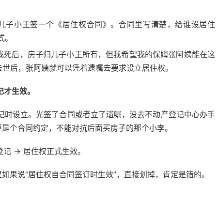
：
儿子小王签一个《居住权合同》。合同里写清楚，给谁设居住
式。
我死后，房子归儿子小王所有，但我希望我的保姆张阿姨能在这
去世后，张阿姨就可以凭着遗嘱去要求设立居住权。
记才生效。
记时设立。光签了合同或者立了遗嘱，没去不动产登记中心办手
算是个合同约定，不能对抗后面买房子的那个小李。
登记 → 居住权正式生效。
里如果说“居住权自合同签订时生效”，直接划掉，肯定是错的。