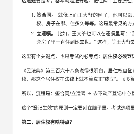
这道题要是考，基本就是送分题。记住两个主要途径
签合同。
就像上面王大爷的例子，他可以跟
权、房子在哪、住多久等等。这是最常见的方
立遗嘱。
比如，王大爷也可以在遗嘱里写：“
套房子里一直住到她去世。” 这样，等王大爷
这里有个关键点，也是考试的必考点：
居住权必须登
《民法典》第三百六十八条说得很明白，居住权自登
续，那这个居住权在法律上就不算真正“成立”。顶多
所以，流程是：签合同/立遗嘱 → 去不动产登记中心
这个“登记生效”的原则一定要刻在脑子里。考试选项
第二，居住权有啥特点？