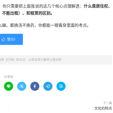
。你只需要把上面我说的这几个核心点理解透：
什么是居住权、
、不能出租）、和租赁的区别。
么编，都换汤不换药，你都能一眼看穿里面的考点。
赞(
0
)

国考《行测》知识点：公务员常识备考之居住权
分享到





下一篇
文化的特点