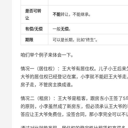
是否可转
不能
转让，不能继承。
让
有偿/无偿
一般
无偿
。
期限
可以是长期，比如“终生”。
咱们举个例子来体会一下。
情况一（居住权）：王大爷有居住权。儿子小王后来
大爷的居住权已经登记在案，小李就不能赶王大爷走
房子走，不管房主换成谁。
情况二（租房）：王大爷是租客，跟房东小王签了5
的原则，小李虽然成了新房东，但必须承认王大爷的
答应让王大爷免费住，没签合同，那小李完全可以不