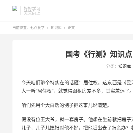
好好学习
天天向上
当前位置：
七点爱学
知识库
正文


国考《行测》知识点
分类：
知识库
今天咱们聊个特实在的话题：居住权。这东西是《民
人一听“居住权”，就觉得跟租房差不多，其实差远了
咱们先用个大白话的例子把这事儿说清楚。
假设有位王大爷，就一套房子。他想在生前就把房子
儿子，儿子儿媳妇对他不好，把他赶出去了怎么办？