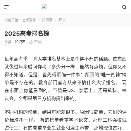


当前位置：
七点爱学
知识库
正文


2025高考排名榜
分类：
知识库
赞(
0
)

每年高考季，聊大学排名基本上是个绕不开的话题。这东西
就像过年亲戚问你考了多少分一样，虽然有点烦，但你又不
得不知道。但是，首先得明确一件事：所谓的“唯一真神”榜
单是不存在的。教育部门官方从来不搞什么大学排名。 现
在市面上你能看到的，不管是QS、泰晤士，还是软科、校
友会，全都是第三方机构搞出来的。
不同机构的榜单，结果可能差很多。原因很简单，它们的评
价标准不一样。 有的榜单看重学术论文，那理工科强校就
占便宜；有的看重毕业生就业和雇主声誉，那地理位置好、