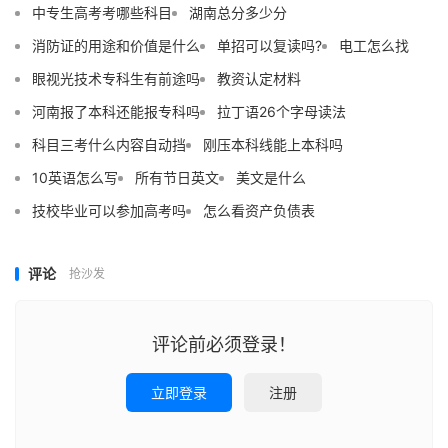
中专生高考考哪些科目
湖南总分多少分
消防证的用途和价值是什么
单招可以复读吗?
电工怎么找
眼视光技术专科生有前途吗
教资认定材料
河南报了本科还能报专科吗
拉丁语26个字母读法
科目三考什么内容自动挡
刚压本科线能上本科吗
10英语怎么写
所有节日英文
美文是什么
技校毕业可以参加高考吗
怎么看资产负债表
评论
抢沙发
评论前必须登录！
立即登录
注册