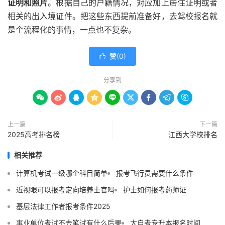
证明和照片
。根据自己的户籍情况，对应加上居住证明或者
相关的出入境证件。把这些东西提前准备好，去驾校报名就
是个流程化的事情，一点也不复杂。
赞(
0
)

分享到









上一篇
下一篇
2025高考排名榜
江西大学校排名
相关推荐
计算机考试一级哪个科目简单
报考飞行员需要什么条件
近视眼可以报考定向培养士官吗
护士如何报考药师证
基层法律工作者报考条件2025
事业单位考试不去笔试有什么后果
大自考专升本报名时间