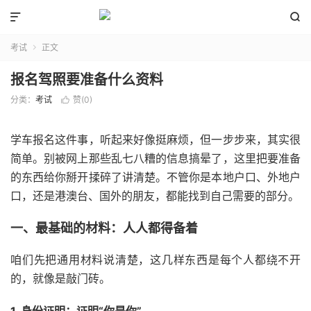


考试
正文

报名驾照要准备什么资料
分类：
考试
赞(
0
)

学车报名这件事，听起来好像挺麻烦，但一步步来，其实很
简单。别被网上那些乱七八糟的信息搞晕了，这里把要准备
的东西给你掰开揉碎了讲清楚。不管你是本地户口、外地户
口，还是港澳台、国外的朋友，都能找到自己需要的部分。
一、最基础的材料：人人都得备着
咱们先把通用材料说清楚，这几样东西是每个人都绕不开
的，就像是敲门砖。