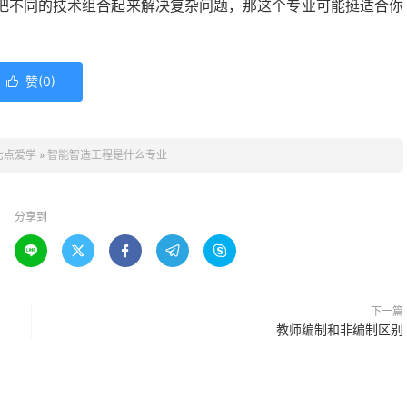
把不同的技术组合起来解决复杂问题，那这个专业可能挺适合你
赞(
0
)

七点爱学
»
智能智造工程是什么专业
分享到





下一篇
教师编制和非编制区别