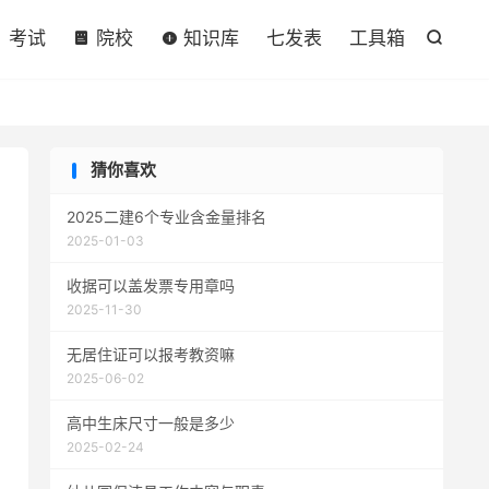

考试
院校
知识库
七发表
工具箱

猜你喜欢
2025二建6个专业含金量排名
2025-01-03
收据可以盖发票专用章吗
2025-11-30
无居住证可以报考教资嘛
2025-06-02
高中生床尺寸一般是多少
2025-02-24