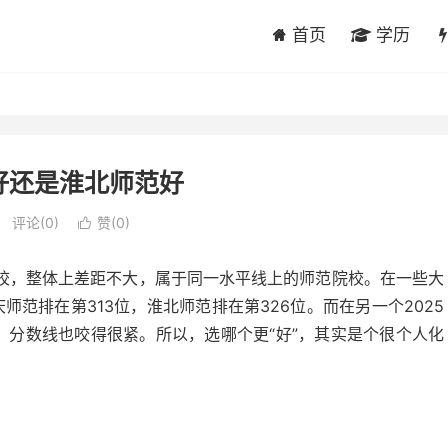
首页
学历
好还是淮北师范好
评论(0)
赞(
0
)

校，整体上差距不大，属于同一水平线上的师范院校。在一些大
师范排在第313位，淮北师范排在第326位。而在另一个2025
位。分数线也咬得很紧。所以，选哪个更“好”，其实是个很个人化