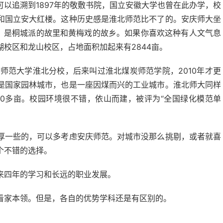
以追溯到1897年的敬敷书院，国立安徽大学也曾在此办学，校
和国立安大红楼。这种历史感是淮北师范比不了的。安庆师大坐
”，是桐城派的故里和黄梅戏的故乡。如果你喜欢这种有人文气息
校区和龙山校区，占地面积加起来有2844亩。
徽师范大学淮北分校，后来叫过淮北煤炭师范学院，2010年才更
是国家园林城市，也是一座因煤而兴的工业城市。淮北师大同样
00多亩。校园环境很不错，依山而建，被评为“全国绿化模范单
厚一些的，可以多考虑安庆师范。对城市没那么挑剔，或者就喜
个不错的选择。
来四年的学习和长远的职业发展。
看家本领。但是，各自的优势学科还是有区别的。