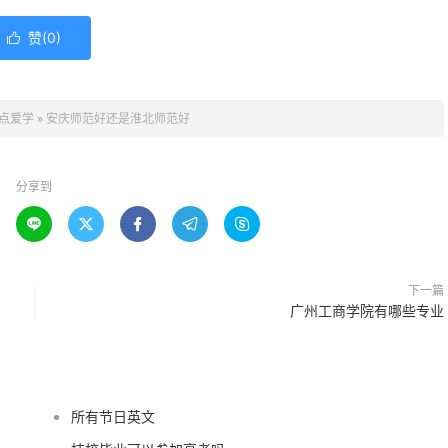
赞(
0
)

点爱学
»
安庆师范好还是淮北师范好
分享到





下一篇
广州工商学院有哪些专业
所有节日英文