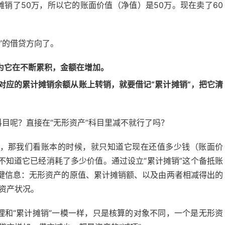
摊销了50万，所以它的账面价值（净值）是50万。现在卖了60
。
”的借贷方向了。
为它在不断累积，金额在增加。
对应的累计摊销余额从账上转销，就要借记“累计摊销”，把它清
科目呢？直接在“无形资产”科目里减不就行了吗？
”，那我们看账本的时候，就只知道它现在还值多少钱（账面价
不知道它已经消耗了多少价值。通过设立“累计摊销”这个备抵账
键信息：无形资产的原值、累计摊销额、以及由两者相减得出的
资产状况。
理和“累计摊销”一模一样，只是核算的对象不同，一个是无形资