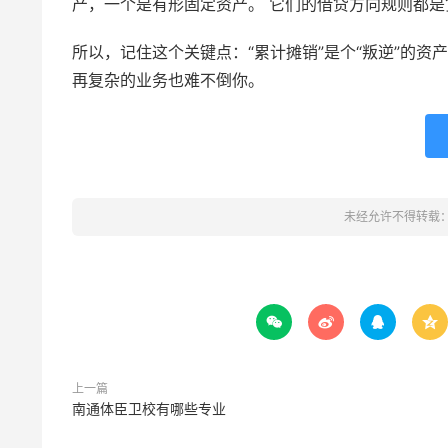
产，一个是有形固定资产。 它们的借贷方向规则都是
所以，记住这个关键点：“累计摊销”是个“叛逆”的资
再复杂的业务也难不倒你。
未经允许不得转载




上一篇
南通体臣卫校有哪些专业