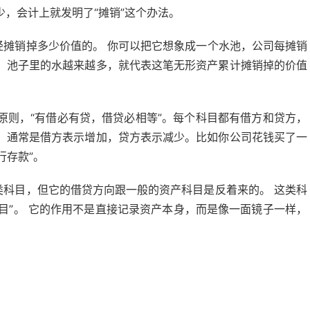
，会计上就发明了“摊销”这个办法。
经摊销掉多少价值的。 你可以把它想象成一个水池，公司每摊销
，池子里的水越来越多，就代表这笔无形资产累计摊销掉的价值
原则，“有借必有贷，借贷必相等”。每个科目都有借方和贷方，
，通常是借方表示增加，贷方表示减少。比如你公司花钱买了一
行存款”。
类科目，但它的借贷方向跟一般的资产科目是反着来的。 这类科
科目”。 它的作用不是直接记录资产本身，而是像一面镜子一样，