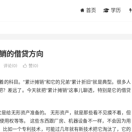
首页
学历
销的借贷方向
评论(0)
赞(
0
)

的科目。“累计摊销”和它的兄弟“累计折旧”就是典型。很多人
吧？差远了。今天就把“累计摊销”这事儿聊透，特别是它的借贷
它是给无形资产准备的。 无形资产，就是那些看不见摸不着，但
使用权等等。 这些东西跟厂房、机器设备不一样，不会因为用
。比如一个专利技术，可能过几年就有新技术把它淘汰了，它的