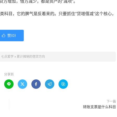
贷方增加，借方减少，都是资产的“减项”。
产类科目，它的脾气是反着来的。只要抓住“贷增借减”这个核心，
赞(
0
)

：
七点爱学
»
累计摊销的借贷方向
分享到





下一篇
转账支票是什么科目