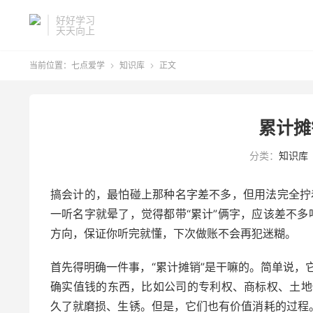
好好学习
天天向上
当前位置：
七点爱学
知识库
正文


累计摊
分类：
知识库
搞会计的，最怕碰上那种名字差不多，但用法完全拧着
一听名字就晕了，觉得都带“累计”俩字，应该差不多
方向，保证你听完就懂，下次做账不会再犯迷糊。
首先得明确一件事，“累计摊销”是干嘛的。简单说，
确实值钱的东西，比如公司的专利权、商标权、土地
久了就磨损、生锈。但是，它们也有价值消耗的过程