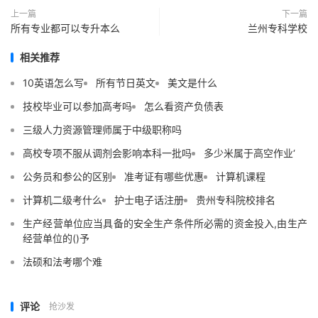
上一篇
下一篇
所有专业都可以专升本么
兰州专科学校
相关推荐
10英语怎么写
所有节日英文
美文是什么
技校毕业可以参加高考吗
怎么看资产负债表
三级人力资源管理师属于中级职称吗
高校专项不服从调剂会影响本科一批吗
多少米属于高空作业‘
公务员和参公的区别
准考证有哪些优惠
计算机课程
计算机二级考什么
护士电子话注册
贵州专科院校排名
生产经营单位应当具备的安全生产条件所必需的资金投入,由生产
经营单位的()予
法硕和法考哪个难
评论
抢沙发