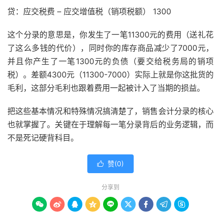
贷：应交税费 – 应交增值税（销项税额） 1300
这个分录的意思是，你发生了一笔11300元的费用（送礼花
了这么多钱的代价），同时你的库存商品减少了7000元，
并且你产生了一笔1300元的负债（要交给税务局的销项
税）。差额4300元（11300-7000）实际上就是你这批货的
毛利，这部分毛利也跟着费用一起被计入了当期的损益。
把这些基本情况和特殊情况搞清楚了，销售会计分录的核心
也就掌握了。关键在于理解每一笔分录背后的业务逻辑，而
不是死记硬背科目。
赞(
0
)

分享到








