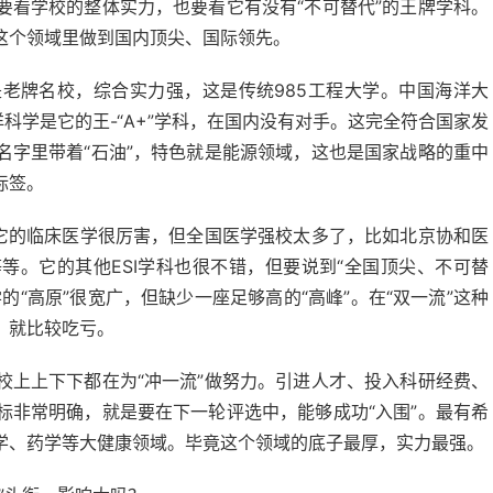
要看学校的整体实力，也要看它有没有“不可替代”的王牌学科。
这个领域里做到国内顶尖、国际领先。
老牌名校，综合实力强，这是传统985工程大学。中国海洋大
科学是它的王-“A+”学科，在国内没有对手。这完全符合国家发
名字里带着“石油”，特色就是能源领域，这也是国家战略的重中
标签。
。它的临床医学很厉害，但全国医学强校太多了，比如北京协和医
等。它的其他ESI学科也很不错，但要说到“全国顶尖、不可替
“高原”很宽广，但缺少一座足够高的“高峰”。在“双一流”这种
，就比较吃亏。
校上上下下都在为“冲一流”做努力。引进人才、投入科研经费、
标非常明确，就是要在下一轮评选中，能够成功“入围”。最有希
学、药学等大健康领域。毕竟这个领域的底子最厚，实力最强。