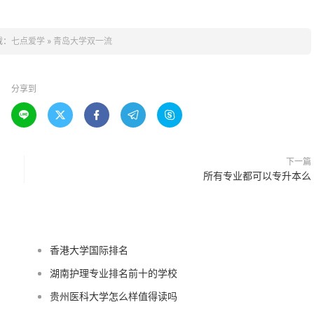
载：
七点爱学
»
青岛大学双一流
分享到





下一篇
所有专业都可以专升本么
香港大学国际排名
湖南护理专业排名前十的学校
贵州医科大学怎么样值得读吗