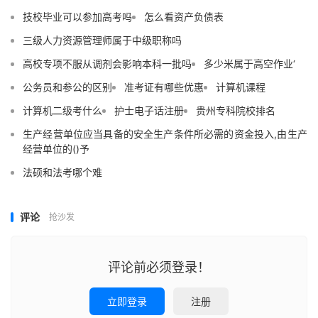
技校毕业可以参加高考吗
怎么看资产负债表
三级人力资源管理师属于中级职称吗
高校专项不服从调剂会影响本科一批吗
多少米属于高空作业‘
公务员和参公的区别
准考证有哪些优惠
计算机课程
计算机二级考什么
护士电子话注册
贵州专科院校排名
生产经营单位应当具备的安全生产条件所必需的资金投入,由生产
经营单位的()予
法硕和法考哪个难
评论
抢沙发
评论前必须登录！
立即登录
注册