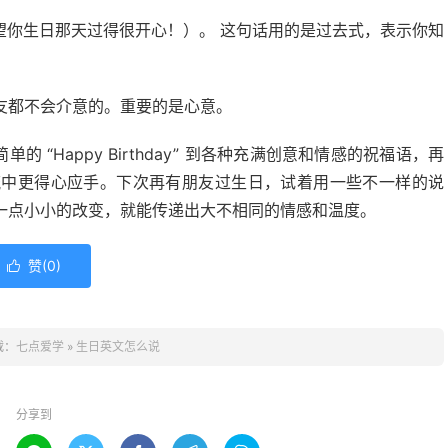
望你生日那天过得很开心！）。 这句话用的是过去式，表示你知
友都不会介意的。重要的是心意。
 “Happy Birthday” 到各种充满创意和情感的祝福语，再
流中更得心应手。下次再有朋友过生日，试着用一些不一样的说
一点小小的改变，就能传递出大不相同的情感和温度。
赞(
0
)

载：
七点爱学
»
生日英文怎么说
分享到