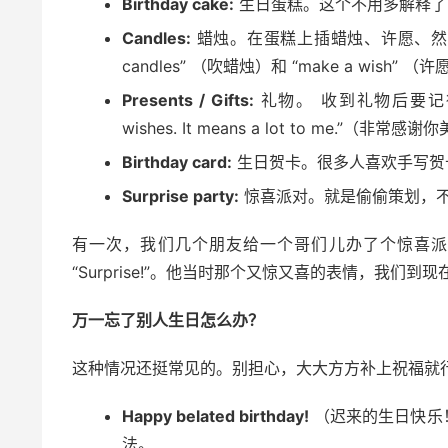
Birthday cake:
生日蛋糕。这个不用多解释了
Candles:
蜡烛。在蛋糕上插蜡烛、许愿、然后一
candles” （吹蜡烛）和 “make a wish” 
Presents / Gifts:
礼物。 收到礼物后要记得说谢谢。
wishes. It means a lot to me.
Birthday card:
生日贺卡。很多人喜欢手写贺
Surprise party:
惊喜派对。就是偷偷策划，
有一次，我们几个朋友给一个哥们儿办了个惊喜派
“Surprise!”。他当时那个又惊又喜的表情，我
万一忘了别人生日怎么办？
这种情况还挺常见的。别担心，大大方方补上祝福就
Happy belated birthday!
（迟来的生日快乐！）
法。