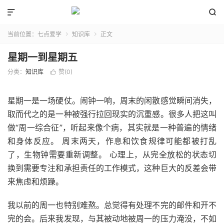


当前位置：
七点爱学
知识库
正文


星期一到星期五
分类：
知识库
赞(
0
)

星期一是一场硬仗。闹钟一响，周末的闲散感觉瞬间消失，
取而代之的是一种被强行拉回现实的沉重感。很多人把这叫
做“周一综合征”，听起来像个病，其实就是一种普遍的情绪
和身体反应。 周末两天，作息和饮食规律可能都被打乱
了，生物钟需要重新调整。 心理上，从完全放松的状态切
换到需要专注和承担责任的工作模式，这种巨大的反差会带
来焦虑和烦躁。
我以前的周一也特别难熬。总觉得有处理不完的邮件和开不
完的会。后来我发现，与其被动地被周一的压力淹没，不如