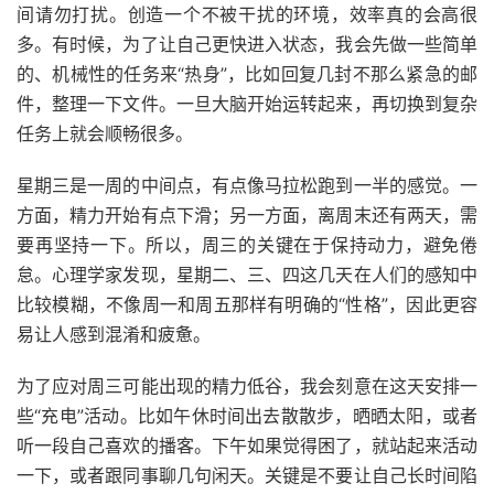
间请勿打扰。创造一个不被干扰的环境，效率真的会高很
多。有时候，为了让自己更快进入状态，我会先做一些简单
的、机械性的任务来“热身”，比如回复几封不那么紧急的邮
件，整理一下文件。一旦大脑开始运转起来，再切换到复杂
任务上就会顺畅很多。
星期三是一周的中间点，有点像马拉松跑到一半的感觉。一
方面，精力开始有点下滑；另一方面，离周末还有两天，需
要再坚持一下。所以，周三的关键在于保持动力，避免倦
怠。心理学家发现，星期二、三、四这几天在人们的感知中
比较模糊，不像周一和周五那样有明确的“性格”，因此更容
易让人感到混淆和疲惫。
为了应对周三可能出现的精力低谷，我会刻意在这天安排一
些“充电”活动。比如午休时间出去散散步，晒晒太阳，或者
听一段自己喜欢的播客。下午如果觉得困了，就站起来活动
一下，或者跟同事聊几句闲天。关键是不要让自己长时间陷