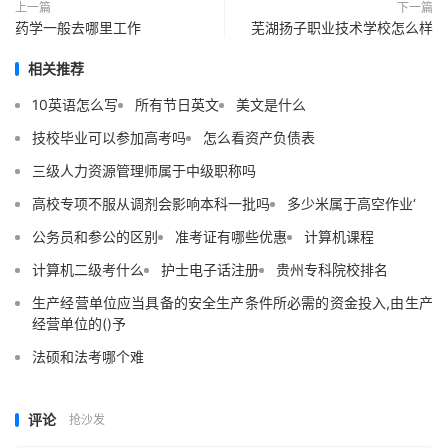
上一篇
下一篇
药学一般去哪里工作
芜湖扬子职业技术学校怎么样
相关推荐
10英语怎么写
所有节日英文
美文是什么
技校毕业可以参加高考吗
怎么看资产负债表
三级人力资源管理师属于中级职称吗
高校专项不服从调剂会影响本科一批吗
多少米属于高空作业‘
公务员和参公的区别
准考证有哪些优惠
计算机课程
计算机二级考什么
护士电子话注册
贵州专科院校排名
生产经营单位应当具备的安全生产条件所必需的资金投入,由生产
经营单位的()予
法硕和法考哪个难
评论
抢沙发