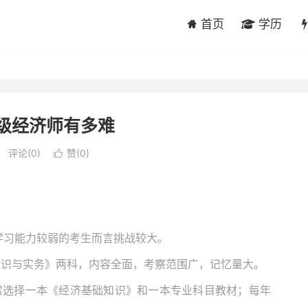
首页
学历
中级经济师有多难
评论(0)
赞(
0
)

或学习能力较弱的考生而言挑战较大。
业知识与实务》两科，内容全面，考察范围广，记忆量大。
通常选择一本《经济基础知识》和一本专业科目教材；每年