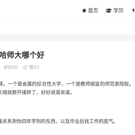
首页
学历
哈师大哪个好
评论(0)
赞(
0
)

择。一个是省属的综合性大学，一个是教师摇篮的师范类院校。
天咱就掰开揉碎了，好好说道说道。
接关系到你四年学到的东西，以及毕业后找工作的底气。