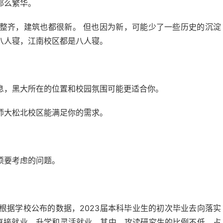
那么繁华。
整齐，建筑也都很新。 但也因为新，可能少了一些历史的沉淀
八人寝，江南校区都是八人寝。
息，黑大所在的位置和校园氛围可能更适合你。
师大松北校区能满足你的需求。
须要考虑的问题。
根据学校公布的数据，2023届本科毕业生的初次毕业去向落实
据包括了直接就业、升学和灵活就业。其中，攻读研究生的比例不低，占