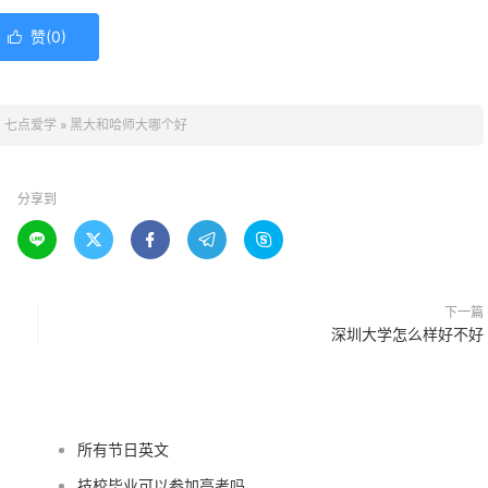
赞(
0
)

：
七点爱学
»
黑大和哈师大哪个好
分享到





下一篇
深圳大学怎么样好不好
所有节日英文
技校毕业可以参加高考吗