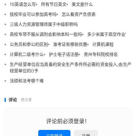
10英语怎么写
所有节日英文
美文是什么
技校毕业可以参加高考吗
怎么看资产负债表
三级人力资源管理师属于中级职称吗
高校专项不服从调剂会影响本科一批吗
多少米属于高空作业‘
公务员和参公的区别
准考证有哪些优惠
计算机课程
计算机二级考什么
护士电子话注册
贵州专科院校排名
生产经营单位应当具备的安全生产条件所必需的资金投入,由生产
经营单位的()予
法硕和法考哪个难
评论
抢沙发
评论前必须登录！
立即登录
注册