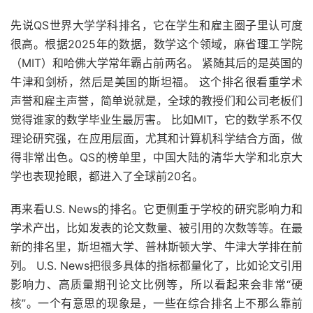
先说QS世界大学学科排名，它在学生和雇主圈子里认可度
很高。根据2025年的数据，数学这个领域，麻省理工学院
（MIT）和哈佛大学常年霸占前两名。 紧随其后的是英国的
牛津和剑桥，然后是美国的斯坦福。 这个排名很看重学术
声誉和雇主声誉，简单说就是，全球的教授们和公司老板们
觉得谁家的数学毕业生最厉害。 比如MIT，它的数学系不仅
理论研究强，在应用层面，尤其和计算机科学结合方面，做
得非常出色。QS的榜单里，中国大陆的清华大学和北京大
学也表现抢眼，都进入了全球前20名。
再来看U.S. News的排名。它更侧重于学校的研究影响力和
学术产出，比如发表的论文数量、被引用的次数等等。在最
新的排名里，斯坦福大学、普林斯顿大学、牛津大学排在前
列。 U.S. News把很多具体的指标都量化了，比如论文引用
影响力、高质量期刊论文比例等，所以看起来会非常“硬
核”。一个有意思的现象是，一些在综合排名上不那么靠前