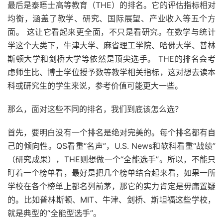
最后是泰晤士高等教育（THE）的排名。它的评估指标相对
均衡，涵盖了教学、研究、国际展望、产业收入等五个方
面。 这让它看起来更全面，不只是看研究。在数学与统计
学这个大类下，牛津大学、麻省理工学院、哈佛大学、普林
斯顿大学和剑桥大学等依然是顶尖选手。 THE的排名会考
虑师生比、博士学位授予数等教学相关指标，这对想去读本
科或研究生的学生来说，参考价值可能更大一些。
那么，面对这些不同的排名，我们到底该怎么选？
首先，要明白没有一个排名是绝对完美的。每个排名都有自
己的倾向性。QS看重“名声”，U.S. News和软科看重“战绩”
（研究成果），THE则想做一个“全能选手”。所以，不能只
盯着一个榜单看，最好是把几个榜单结合起来看，如果一所
学校在各个榜单上都名列前茅，那它的实力肯定是毋庸置疑
的。比如普林斯顿、MIT、牛津、剑桥、斯坦福这些学校，
就是典型的“全能型选手”。