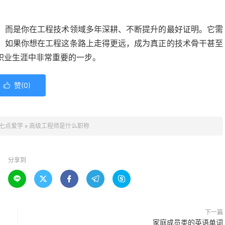
，而是你在工程技术领域多年深耕、不断提升的最好证明。它需
。如果你想在工程这条路上走得更远，成为真正的技术骨干甚至
职业生涯中非常重要的一步。
赞(
0
)

七点爱学
»
高级工程师是什么职称
分享到





下一篇
家庭成员类的英语单词