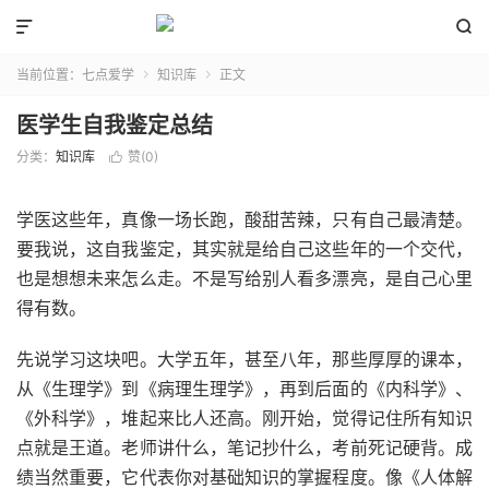


当前位置：
七点爱学
知识库
正文


医学生自我鉴定总结
分类：
知识库
赞(
0
)

学医这些年，真像一场长跑，酸甜苦辣，只有自己最清楚。
要我说，这自我鉴定，其实就是给自己这些年的一个交代，
也是想想未来怎么走。不是写给别人看多漂亮，是自己心里
得有数。
先说学习这块吧。大学五年，甚至八年，那些厚厚的课本，
从《生理学》到《病理生理学》，再到后面的《内科学》、
《外科学》，堆起来比人还高。刚开始，觉得记住所有知识
点就是王道。老师讲什么，笔记抄什么，考前死记硬背。成
绩当然重要，它代表你对基础知识的掌握程度。像《人体解