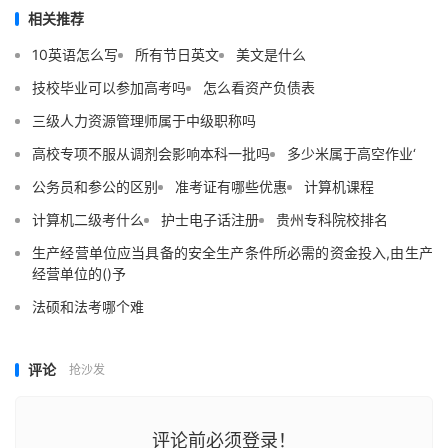
相关推荐
10英语怎么写
所有节日英文
美文是什么
技校毕业可以参加高考吗
怎么看资产负债表
三级人力资源管理师属于中级职称吗
高校专项不服从调剂会影响本科一批吗
多少米属于高空作业‘
公务员和参公的区别
准考证有哪些优惠
计算机课程
计算机二级考什么
护士电子话注册
贵州专科院校排名
生产经营单位应当具备的安全生产条件所必需的资金投入,由生产
经营单位的()予
法硕和法考哪个难
评论
抢沙发
评论前必须登录！