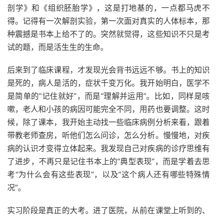
剖学》和《组织胚胎学》，这是打地基的，一点都马虎不
得。记得有一次解剖实验，第一次面对真实的人体标本，那
种震撼是书本上给不了的。突然就觉得，这些知识不只是考
试的题，而是活生生的生命。
后来到了临床课程，才发现光会背书远远不够。书上的知识
是死的，病人是活的，症状千变万化。我开始明白，医学不
是简单的“记住就好”，而是“理解并运用”。比如，同样是咳
嗽，老人和小孩的病因可能完全不同，用药也要调整。这时
候，除了课本，我开始主动找一些临床病例分析来看，跟着
带教老师查房，听他们怎么问诊，怎么分析。慢慢地，对疾
病的认识才变得立体起来。我发现自己对疾病的诊疗思维有
了进步，不再只是记住书本上的“典型表现”，而是学着去思
考“为什么会有这些表现”，以及“这个病人还有哪些特殊情
况”。
实习阶段是真正的大考。进了医院，从前在课堂上听到的、