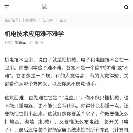


当前位置：
七点爱学
知识库
正文


机电技术应用难不难学
分类：
知识库
赞(
0
)

机电技术应用，说白了就是把机械、电子和电脑技术合在一
起用。你要问学这个难不难，答案不是一个简单的“难”或“不
难”。它更像是一个坎，有的人觉得高，有的人觉得矮，关
键看你从哪个方向来，以及你愿不愿意动手。
这东西难，首先难在它是个“混血儿”。你不能只懂机械，也
不能只懂电路，更不能只会写代码。你得什么都懂一点，还
要能把它们串起来。这就好像你要盖个房子，你既要懂怎么
打地基、砌墙（机械），又要懂怎么布电线、装开关（电
子），最后还得装个智能家居系统来控制所有东西（计算机