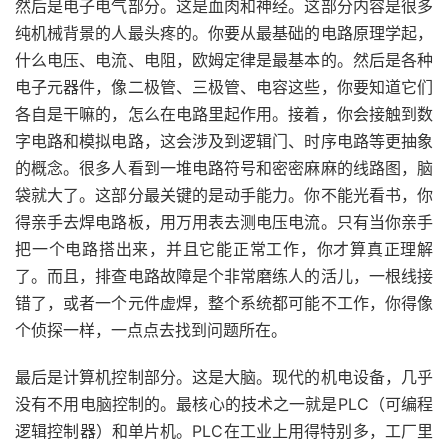
然后是电子电气部分。这是血肉和神经。这部分内容是很多
纯机械背景的人最头疼的。你要从最基础的电路原理学起，
什么电压、电流、电阻，欧姆定律是最基本的。然后是各种
电子元器件，像二极管、三极管、电容这些，你要知道它们
各自是干嘛的，怎么在电路里起作用。接着，你会接触到数
字电路和模拟电路，这会涉及到逻辑门、时序电路等更抽象
的概念。很多人看到一堆电路符号和密密麻麻的线路图，脑
袋就大了。这部分最关键的是动手能力。你不能光看书，你
得亲手去焊电路板，用万用表去测电压电流。只有当你亲手
把一个电路搭出来，并且它能正常工作，你才算真正理解
了。而且，排查电路故障是个非常磨练人的活儿，一根线接
错了，或者一个元件虚焊，整个系统都可能不工作，你得像
个侦探一样，一点点去找到问题所在。
最后是计算机控制部分。这是大脑。现代的机电设备，几乎
没有不用电脑控制的。最核心的技术之一就是PLC（可编程
逻辑控制器）和单片机。PLC在工业上用得特别多，工厂里