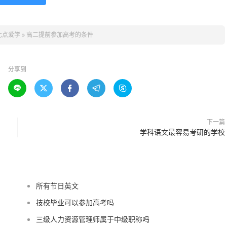
七点爱学
»
高二提前参加高考的条件
分享到





下一篇
学科语文最容易考研的学校
所有节日英文
技校毕业可以参加高考吗
三级人力资源管理师属于中级职称吗