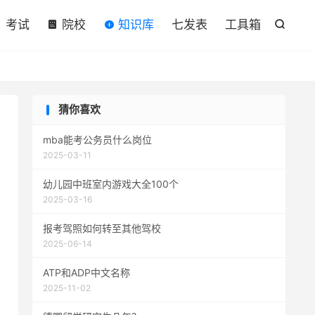

考试
院校
知识库
七发表
工具箱

猜你喜欢
mba能考公务员什么岗位
2025-03-11
幼儿园中班室内游戏大全100个
2025-03-16
报考驾照如何转至其他驾校
2025-06-14
ATP和ADP中文名称
2025-11-02