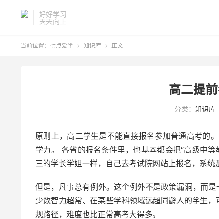
好好学习
天天向上
当前位置：
七点爱学
知识库
正文


高二提前
分类：
知识库
原则上，高二学生是不能直接报名参加普通高考的。
学力。 各省的报名条件里，也基本都会把“高级中等
三的学长学姐一样，自己去考试院网站上报名，系统
但是，凡事总有例外。这个例外不是政策漏洞，而是
少数智力超常、在某些学科领域远超同龄人的学生，可
规路径，难度也比正常高考大得多。