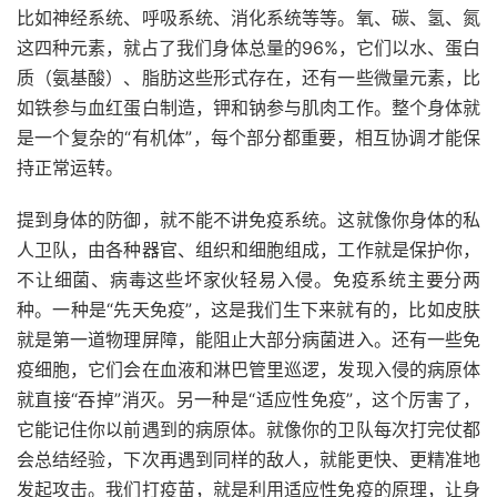
比如神经系统、呼吸系统、消化系统等等。氧、碳、氢、氮
这四种元素，就占了我们身体总量的96%，它们以水、蛋白
质（氨基酸）、脂肪这些形式存在，还有一些微量元素，比
如铁参与血红蛋白制造，钾和钠参与肌肉工作。整个身体就
是一个复杂的“有机体”，每个部分都重要，相互协调才能保
持正常运转。
提到身体的防御，就不能不讲免疫系统。这就像你身体的私
人卫队，由各种器官、组织和细胞组成，工作就是保护你，
不让细菌、病毒这些坏家伙轻易入侵。免疫系统主要分两
种。一种是“先天免疫”，这是我们生下来就有的，比如皮肤
就是第一道物理屏障，能阻止大部分病菌进入。还有一些免
疫细胞，它们会在血液和淋巴管里巡逻，发现入侵的病原体
就直接“吞掉”消灭。另一种是“适应性免疫”，这个厉害了，
它能记住你以前遇到的病原体。就像你的卫队每次打完仗都
会总结经验，下次再遇到同样的敌人，就能更快、更精准地
发起攻击。我们打疫苗，就是利用适应性免疫的原理，让身