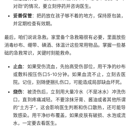
对劲”的情况，要立刻停药并咨询医生。
妥善保管
：把药放在孩子够不着的地方，保持原包装，
并定期检查有效期。
最后，咱们说说急救。家里备个急救箱很有必要，里面放些
消毒纱布、绷带、碘酒、体温计这些常用物品。掌握一些基
础的急救常识，关键时刻能救命。
止血
：如果受伤流血，先抬高受伤部位，用干净的纱布
或敷料按压伤口5-10分钟。如果血流不止，立刻去医
院。记住，别随便捆扎伤口，可能造成局部缺血坏死。
烧伤
：被烫伤后，立刻用大量冷水（不是冰水）冲洗伤
口，直到疼痛减轻。不要涂抹牙膏、酱油或者其他所谓
的“土方子”，这会影响医生判断和伤口散热，还可能导
致感染。用干净纱布覆盖，如果皮肤有破损、水泡或流
水，一定要去看医生。