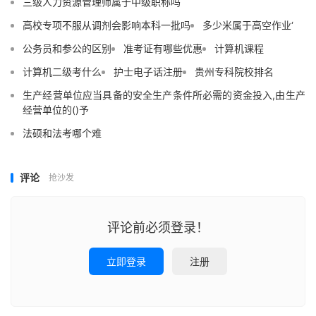
三级人力资源管理师属于中级职称吗
高校专项不服从调剂会影响本科一批吗
多少米属于高空作业‘
公务员和参公的区别
准考证有哪些优惠
计算机课程
计算机二级考什么
护士电子话注册
贵州专科院校排名
生产经营单位应当具备的安全生产条件所必需的资金投入,由生产
经营单位的()予
法硕和法考哪个难
评论
抢沙发
评论前必须登录！
立即登录
注册