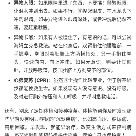
异物入眼
：如果眼睛里进了东西，不要揉！频繁眨眼，
让泪水冲刷出去。如果不行，就捏起眼皮，在水龙头下
冲洗眼睛。如果异物进入眼睛深处，或者冲洗后仍然不
适，要赶紧就医。
异物卡喉
：如果有人被噎住了，有意识的话，可以尝试
海姆立克急救法。站在他身后，双臂抱住他腰腹部，一
手握拳，拳眼对着肚脐上方两横指处，另一手抱住拳
头，快速向内、向上冲击。如果无意识，则要让其仰
卧，开放呼吸道，按压肚脐上方剑突下的部位。
心肺复苏 (CPR)
：虽然这个操作比较专业，但了解基础
步骤能挽救生命。如果发现有人没有意识、没有呼吸，
及时进行胸外按压和人工呼吸，并呼叫急救电话。
还有，别忘了定期体检和接种疫苗。体检能帮你及时发现那
些早期没有明显症状的“沉默疾病”，比如高血压、糖尿病、
高胆固醇。早发现，就能早治疗，改变生活方式来控制病
情。疫苗接种则能预防很多传染病，保护自己也保护家人。