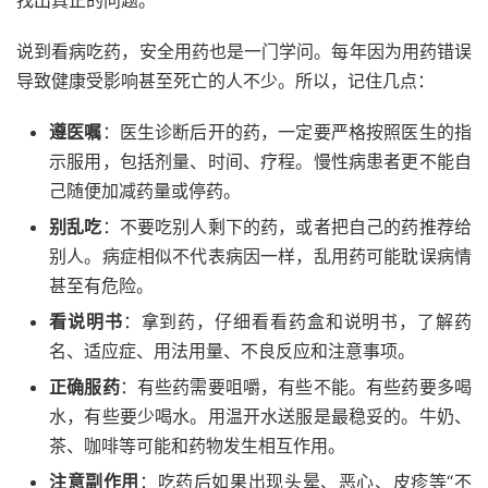
找出真正的问题。
说到看病吃药，安全用药也是一门学问。每年因为用药错误
导致健康受影响甚至死亡的人不少。所以，记住几点：
遵医嘱
：医生诊断后开的药，一定要严格按照医生的指
示服用，包括剂量、时间、疗程。慢性病患者更不能自
己随便加减药量或停药。
别乱吃
：不要吃别人剩下的药，或者把自己的药推荐给
别人。病症相似不代表病因一样，乱用药可能耽误病情
甚至有危险。
看说明书
：拿到药，仔细看看药盒和说明书，了解药
名、适应症、用法用量、不良反应和注意事项。
正确服药
：有些药需要咀嚼，有些不能。有些药要多喝
水，有些要少喝水。用温开水送服是最稳妥的。牛奶、
茶、咖啡等可能和药物发生相互作用。
注意副作用
：吃药后如果出现头晕、恶心、皮疹等“不