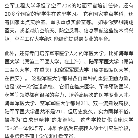
空军工程大学承担了空军70%的地面军官培训任务，还有
20多个国家的留学生在这里学习。 它有国家重点学科，还
有国家重点实验室、军队重点实验室等。 如果你梦想翱翔
蓝天，或者对航空航天、防空反导、信息导航这些技术感兴
趣，空军工程大学绝对能给你提供最专业的平台。
此外，还有专门培养军事医学人才的军医大学，比如
海军军
医大学
（原第二军医大学，在上海）、
陆军军医大学
（原第
三军医大学，在重庆）和
空军军医大学
（原第四军医大学，
在西安）。 这些军医大学都是各自军种的重要卫勤力量，
也是“双一流”建设高校。 它们在临床医学、军事预防医学、
药学等领域都有很强的实力，培养高层次的医学专业人才。
海军军医大学、空军军医大学都是211、双一流建设高校。
陆军军医大学虽然不是211，但历史悠久，实力同样不俗，
被称为“白求恩精神”的发源地。 这些学校提供临床医学
“5+3”一体化培养，本科合格后直接转入硕士研究生阶段，
毕业后授予硕士学位和中尉军衔。