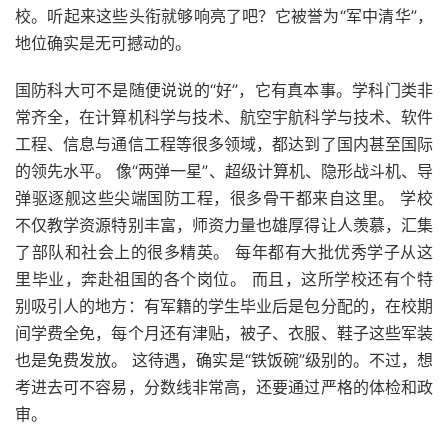
校。听起来这些头衔就够响亮了吧？它被誉为“军中清华”，
地位确实是无可撼动的。
国防科大可不是随便说说的“好”，它有真本事。学科门类非
常齐全，在计算机科学与技术、航空宇航科学与技术、软件
工程、信息与通信工程等很多领域，都达到了国内甚至国际
的领先水平。 像“两弹一星”、超级计算机、隐形战斗机、导
弹驱逐舰这些尖端国防工程，很多骨干都来自这里。 学校
不仅教学资源特别丰富，师资力量也雄厚得让人羡慕，汇集
了部队和社会上的很多精英。 每年都有大批优秀学子从这
里毕业，奔赴祖国的各个岗位。 而且，这所学校还有个特
别吸引人的地方：有军籍的学生毕业后是包分配的，在校期
间学费全免，每个月还有津贴，被子、衣服、鞋子这些军装
也是免费发放。 这待遇，确实是“铁饭碗”级别的。不过，想
考进去可不容易，分数线非常高，还要通过严格的体检和政
审。