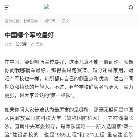


当前位置：
七点爱学
知识库
正文


中国哪个军校最好
分类：
知识库
赞(
0
)

在中国，要说哪所军校最好，这事儿真不能一概而论。就像
你问我哪辆车最好，那得看是跑赛道、越野还是家用，对
吧？军校也一样，每所都有自己的侧重点和优势，适合不同
抱负和特长的年轻人。不过，有些学校确实名气更大，实力
更强，是大家公认的“第一梯队”。
如果你问大家普遍认为最厉害的是哪所，那毫无疑问是中国
人民解放军国防科技大学（简称国防科大）。它在湖南长
沙，直属中央军委领导，是军队里唯一一所入选国家“双一
流”建设高校的，也是“985工程”和“211工程”重点建设院