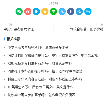
分享到









上一篇
下一篇
中药学要考哪六个证
驾校合场费一般多少钱
相关推荐
中专生高考考哪些科目
湖南总分多少分
消防证的用途和价值是什么
单招可以复读吗?
电工怎么找
眼视光技术专科生有前途吗
教资认定材料
河南报了本科还能报专科吗
拉丁语26个字母读法
科目三考什么内容自动挡
刚压本科线能上本科吗
10英语怎么写
所有节日英文
美文是什么
技校毕业可以参加高考吗
怎么看资产负债表