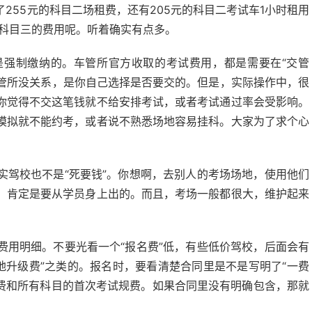
255元的科目二场租费，还有205元的科目二考试车1小时租用
算科目三的费用呢。听着确实有点多。
是强制缴纳的。车管所官方收取的考试费用，都是需要在“交管
跟车管所没关系，是你自己选择是否要交的。但是，实际操作中，很
你觉得不交这笔钱就不给安排考试，或者考试通过率会受影响。
模拟就不能约考，或者说不熟悉场地容易挂科。大家为了求个心
实驾校也不是“死要钱”。你想啊，去别人的考场场地，使用他们
，肯定是要从学员身上出的。而且，考场一般都很大，维护起来
费用明细。不要光看一个“报名费”低，有些低价驾校，后面会有
“场地升级费”之类的。报名时，要看清楚合同里是不是写明了“一费
体检费和所有科目的首次考试规费。如果合同里没有明确包含，那就