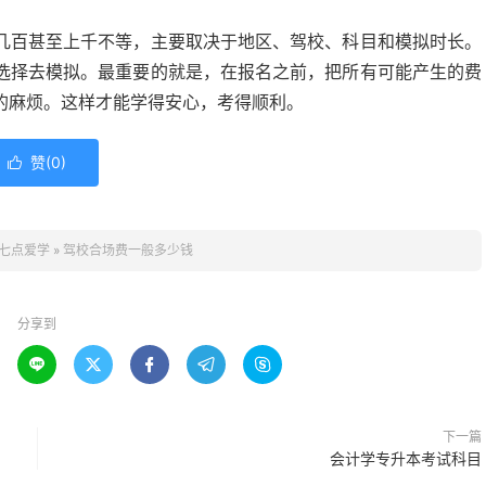
几百甚至上千不等，主要取决于地区、驾校、科目和模拟时长。
选择去模拟。最重要的就是，在报名之前，把所有可能产生的费
的麻烦。这样才能学得安心，考得顺利。
赞(
0
)

七点爱学
»
驾校合场费一般多少钱
分享到





下一篇
会计学专升本考试科目