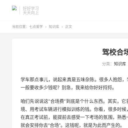
好好学习
天天向上
当前位置：
七点爱学
知识库
正文


驾校合
分类：
知识库
学车那点事儿，说起来真是五味杂陈。很多人抱怨，
一般要收多少钱呢？别急，我来给你好好捋捋。
咱们先说说这“合场费”到底是个什么东西。其实，它
境、用考试车辆进行模拟训练的钱。你看，很多时候
在真正考试前，能提前去感受一下考场的氛围，熟悉
就会安排你去“合场”。这钱呢，就是为此而产生的。