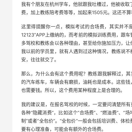
我有个朋友在杭州学车，他就跟我吐槽过，他被收取了
费，加上教练陪考费等等，加起来1505元。这还不
这里得提醒你一点，模拟考试的合场费，其实并不
12123”APP上缴纳的，而考前的模拟训练费用，
多驾校和教练会以各种理由，甚至给你施加压力，让
我以前的学员里，就有人遇到过这种情况，教练说不
安，往往就交了。
那么，为什么会有这个费用呢？教练跟我解释过，其
的汽车练车，车辆会有磨损，油耗也是成本。这些钱
也需要钱。所以，这个费用某种程度上是合理的。
我的建议是，在报名驾校的时候，一定要问清楚所有
各种“隐藏消费”，比如这个“合场费”、“燃油费”、
制”或者“全包价”。“全包价”一般会包括培训费、
要有心理准备，可能会有额外的合场费。