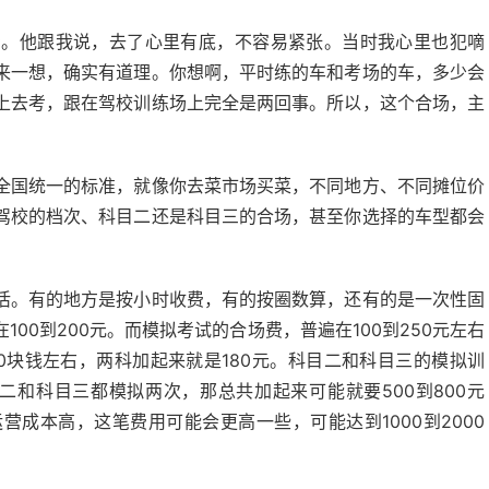
场。他跟我说，去了心里有底，不容易紧张。当时我心里也犯嘀
来一想，确实有道理。你想啊，平时练的车和考场的车，多少会
上去考，跟在驾校训练场上完全是两回事。所以，这个合场，主
全国统一的标准，就像你去菜市场买菜，不同地方、不同摊位价
驾校的档次、科目二还是科目三的合场，甚至你选择的车型都会
活。有的地方是按小时收费，有的按圈数算，还有的是一次性固
00到200元。而模拟考试的合场费，普遍在100到250元左右
0块钱左右，两科加起来就是180元。科目二和科目三的模拟训
目二和科目三都模拟两次，那总共加起来可能就要500到800元
成本高，这笔费用可能会更高一些，可能达到1000到2000
。