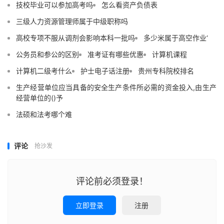
技校毕业可以参加高考吗
怎么看资产负债表
三级人力资源管理师属于中级职称吗
高校专项不服从调剂会影响本科一批吗
多少米属于高空作业‘
公务员和参公的区别
准考证有哪些优惠
计算机课程
计算机二级考什么
护士电子话注册
贵州专科院校排名
生产经营单位应当具备的安全生产条件所必需的资金投入,由生产
经营单位的()予
法硕和法考哪个难
评论
抢沙发
评论前必须登录！
立即登录
注册